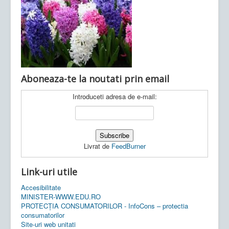
Ultimele articole:
Vi, 04.11.2022 -
Inspectoratul Școlar
Județean Mehedinți
Aboneaza-te la noutati prin email
Introduceti adresa de e-mail:
Livrat de
FeedBurner
Link-uri utile
Accesibilitate
MINISTER-WWW.EDU.RO
PROTECȚIA CONSUMATORILOR - InfoCons – protectia
consumatorilor
Site-uri web unitati