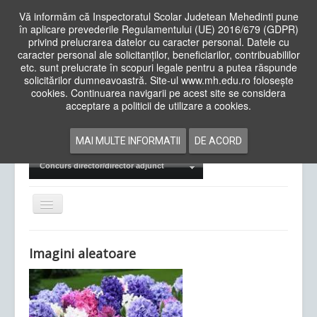
Vă informăm că Inspectoratul Scolar Judetean Mehedinti pune
în aplicare prevederile Regulamentului (UE) 2016/679 (GDPR)
privind prelucrarea datelor cu caracter personal. Datele cu
caracter personal ale solicitanților, beneficiarilor, contribuabililor
Cauta
etc. sunt prelucrate în scopuri legale pentru a putea răspunde
in
solicitărilor dumneavoastră. Site-ul www.mh.edu.ro folosește
site
cookies. Continuarea navigarii pe acest site se considera
Acasa
Cadre Didactice
acceptare a politicii de utilizare a cookies.
Departamente
Proiecte
MAI MULTE INFORMATII
DE ACORD
Examene Naționale
Concurs director/director adjunct
Comută
navigarea
Imagini aleatoare