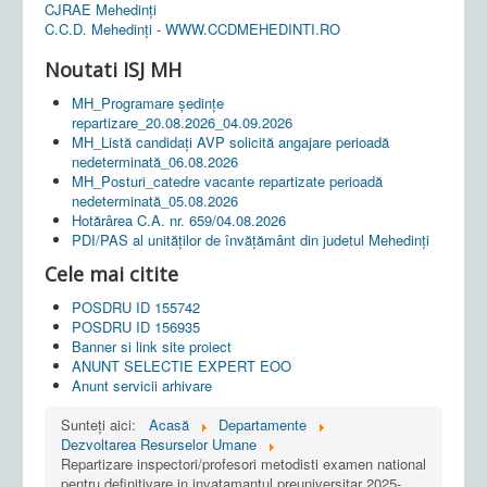
CJRAE Mehedinți
C.C.D. Mehedinţi - WWW.CCDMEHEDINTI.RO
Noutati ISJ MH
MH_Programare ședințe
repartizare_20.08.2026_04.09.2026
MH_Listă candidați AVP solicită angajare perioadă
nedeterminată_06.08.2026
MH_Posturi_catedre vacante repartizate perioadă
nedeterminată_05.08.2026
Hotărârea C.A. nr. 659/04.08.2026
PDI/PAS al unităților de învățământ din judetul Mehedinți
Cele mai citite
POSDRU ID 155742
POSDRU ID 156935
Banner si link site proiect
ANUNT SELECTIE EXPERT EOO
Anunt servicii arhivare
Sunteți aici:
Acasă
Departamente
Dezvoltarea Resurselor Umane
Repartizare inspectori/profesori metodisti examen national
pentru definitivare in invatamantul preuniversitar 2025-