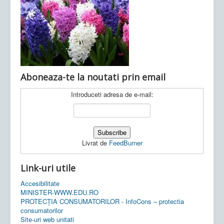
Ultimele articole:
Vi, 04.11.2022 -
Inspectoratul Școlar
Județean Mehedinți
Aboneaza-te la noutati prin email
Introduceti adresa de e-mail:
Livrat de
FeedBurner
Link-uri utile
Accesibilitate
MINISTER-WWW.EDU.RO
PROTECȚIA CONSUMATORILOR - InfoCons – protectia
consumatorilor
Site-uri web unitati