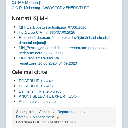
CJRAE Mehedinți
C.C.D. Mehedinţi - WWW.CCDMEHEDINTI.RO
Noutati ISJ MH
MH_Listă posturi actualizată_07.08.2026
Hotărârea C.A. nr. 660/07.08.2026
Procedură detașare în interesul învățământului directori,
directori adjuncți
MH_Posturi_catedre didactice repartizate pe perioadă
nedeterminată_06.08.2026
MH_Programare ședințe
repartizare_20.08.2026_04.09.2026
Cele mai citite
POSDRU ID 155742
POSDRU ID 156935
Banner si link site proiect
ANUNT SELECTIE EXPERT EOO
Anunt servicii arhivare
Sunteți aici:
Acasă
Departamente
Domeniul Management
Hotărârea C.A. nr. 579 din 11.06.2025