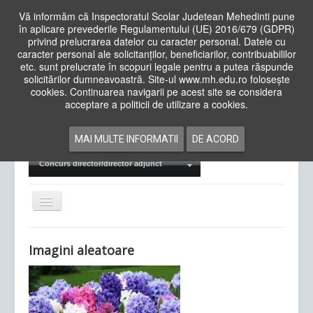
Vă informăm că Inspectoratul Scolar Judetean Mehedinti pune
în aplicare prevederile Regulamentului (UE) 2016/679 (GDPR)
privind prelucrarea datelor cu caracter personal. Datele cu
caracter personal ale solicitanților, beneficiarilor, contribuabililor
Cauta
etc. sunt prelucrate în scopuri legale pentru a putea răspunde
in
solicitărilor dumneavoastră. Site-ul www.mh.edu.ro folosește
site
cookies. Continuarea navigarii pe acest site se considera
Acasa
Cadre Didactice
acceptare a politicii de utilizare a cookies.
Departamente
Proiecte
MAI MULTE INFORMATII
DE ACORD
Examene Naționale
Concurs director/director adjunct
Comută
navigarea
Imagini aleatoare