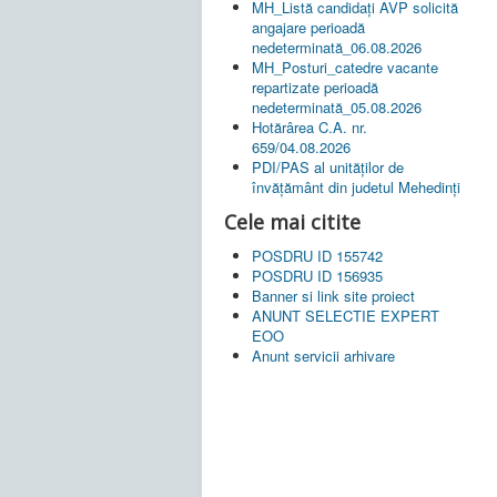
MH_Listă candidați AVP solicită
angajare perioadă
nedeterminată_06.08.2026
MH_Posturi_catedre vacante
repartizate perioadă
nedeterminată_05.08.2026
Hotărârea C.A. nr.
659/04.08.2026
PDI/PAS al unităților de
învățământ din judetul Mehedinți
Cele mai citite
POSDRU ID 155742
POSDRU ID 156935
Banner si link site proiect
ANUNT SELECTIE EXPERT
EOO
Anunt servicii arhivare