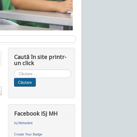
Caută în site printr-
un click
Cauta
in
Căutare
site
Facebook ISJ MH
Isj Mehedinti
Create Your Badge