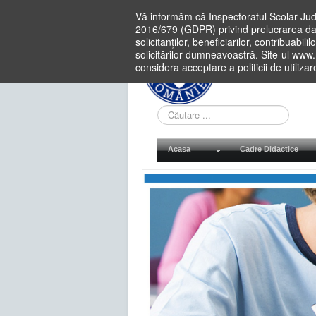
Vă informăm că Inspectoratul Scolar Jud
2016/679 (GDPR) privind prelucrarea dat
solicitanților, beneficiarilor, contribuabi
solicitărilor dumneavoastră. Site-ul www
considera acceptare a politicii de utiliza
Cauta
in
site
Acasa
Cadre Didactice