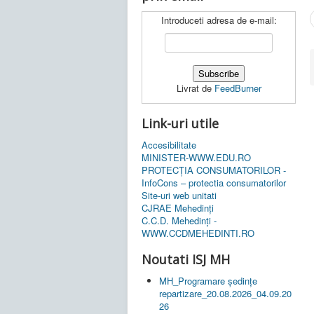
Introduceti adresa de e-mail:
Livrat de
FeedBurner
Link-uri utile
Accesibilitate
MINISTER-WWW.EDU.RO
PROTECȚIA CONSUMATORILOR -
InfoCons – protectia consumatorilor
Site-uri web unitati
CJRAE Mehedinți
C.C.D. Mehedinţi -
WWW.CCDMEHEDINTI.RO
Noutati ISJ MH
MH_Programare ședințe
repartizare_20.08.2026_04.09.20
26