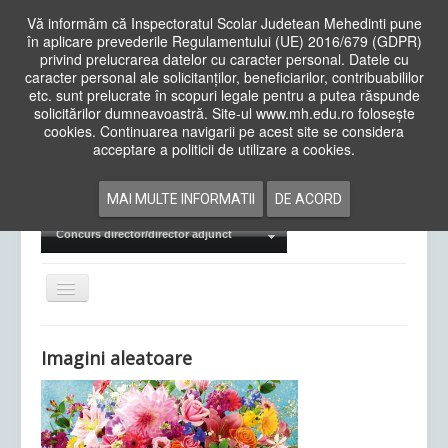
Vă informăm că Inspectoratul Scolar Judetean Mehedinti pune
în aplicare prevederile Regulamentului (UE) 2016/679 (GDPR)
privind prelucrarea datelor cu caracter personal. Datele cu
caracter personal ale solicitanților, beneficiarilor, contribuabililor
Cauta
etc. sunt prelucrate în scopuri legale pentru a putea răspunde
in
solicitărilor dumneavoastră. Site-ul www.mh.edu.ro folosește
site
cookies. Continuarea navigarii pe acest site se considera
Acasa
Cadre Didactice
acceptare a politicii de utilizare a cookies.
Departamente
Proiecte
MAI MULTE INFORMATII
DE ACORD
Examene Naționale
Concurs director/director adjunct
Comută
navigarea
Imagini aleatoare