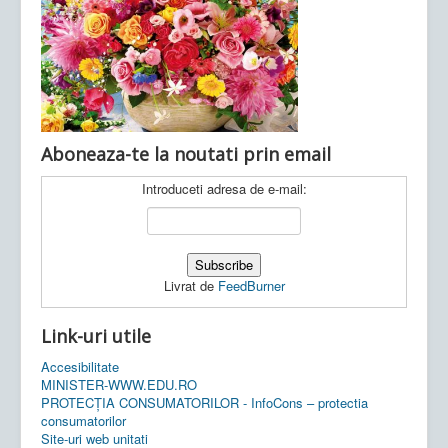
Ultimele articole:
Vi, 04.11.2022 -
Inspectoratul Școlar
Județean Mehedinți
Aboneaza-te la noutati prin email
Introduceti adresa de e-mail:
Livrat de
FeedBurner
Link-uri utile
Accesibilitate
MINISTER-WWW.EDU.RO
PROTECȚIA CONSUMATORILOR - InfoCons – protectia
consumatorilor
Site-uri web unitati