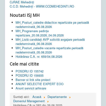
CJRAE Mehedinți
C.C.D. Mehedinţi - WWW.CCDMEHEDINTI.RO
Noutati ISJ MH
MH_Posturi_catedre didactice repartizate pe perioadă
nedeterminată_06.08.2026
MH_Programare ședințe
repartizare_20.08.2026_04.09.2026
MH_Listă candidați AVP solicită angajare perioadă
nedeterminată_06.08.2026
MH_Posturi_catedre vacante repartizate perioadă
nedeterminată_05.08.2026
Hotărârea C.A. nr. 659/04.08.2026
Cele mai citite
POSDRU ID 155742
POSDRU ID 156935
Banner si link site proiect
ANUNT SELECTIE EXPERT EOO
Anunt servicii arhivare
Sunteți aici:
Acasă
Departamente
Domeniul Management
Hotărârea CA nr 582 din 26.06.2025