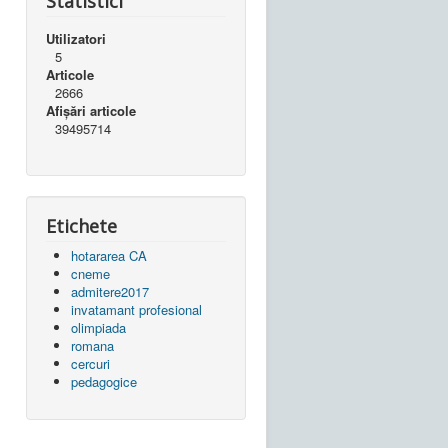
Statistici
Utilizatori
5
Articole
2666
Afișări articole
39495714
Etichete
hotararea CA
cneme
admitere2017
invatamant profesional
olimpiada
romana
cercuri
pedagogice