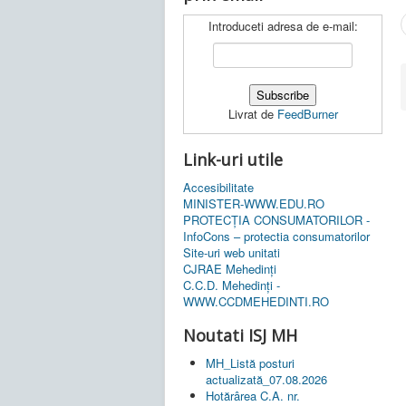
Introduceti adresa de e-mail:
Livrat de
FeedBurner
Link-uri utile
Accesibilitate
MINISTER-WWW.EDU.RO
PROTECȚIA CONSUMATORILOR -
InfoCons – protectia consumatorilor
Site-uri web unitati
CJRAE Mehedinți
C.C.D. Mehedinţi -
WWW.CCDMEHEDINTI.RO
Noutati ISJ MH
MH_Listă posturi
actualizată_07.08.2026
Hotărârea C.A. nr.