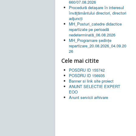
660/07.08.2026
Procedură detașare în interesul
învățământului directori, directori
adjuncți
MH_Posturi_catedre didactice
repartizate pe perioadă
nedeterminată_06.08.2026
MH_Programare ședințe
repartizare_20.08.2026_04.09.20
26
Cele mai citite
POSDRU ID 155742
POSDRU ID 156935
Banner si link site proiect
ANUNT SELECTIE EXPERT
EOO
Anunt servicii arhivare