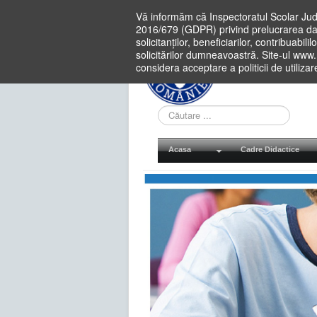
Vă informăm că Inspectoratul Scolar Jud
2016/679 (GDPR) privind prelucrarea dat
solicitanților, beneficiarilor, contribuabi
solicitărilor dumneavoastră. Site-ul www
considera acceptare a politicii de utiliza
Cauta
in
site
Acasa
Cadre Didactice