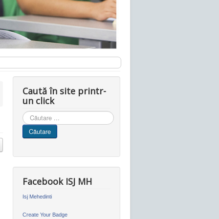
Caută în site printr-
un click
Cauta
in
Căutare
site
Facebook ISJ MH
Isj Mehedinti
Create Your Badge