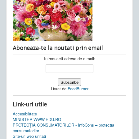
Ultimele articole:
Vi, 04.11.2022 -
Inspectoratul Școlar
Județean Mehedinți
Aboneaza-te la noutati prin email
Introduceti adresa de e-mail:
Livrat de
FeedBurner
Link-uri utile
Accesibilitate
MINISTER-WWW.EDU.RO
PROTECȚIA CONSUMATORILOR - InfoCons – protectia
consumatorilor
Site-uri web unitati