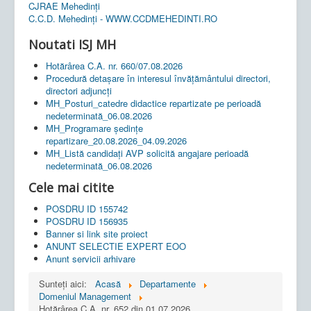
CJRAE Mehedinți
C.C.D. Mehedinţi - WWW.CCDMEHEDINTI.RO
Noutati ISJ MH
Hotărârea C.A. nr. 660/07.08.2026
Procedură detașare în interesul învățământului directori,
directori adjuncți
MH_Posturi_catedre didactice repartizate pe perioadă
nedeterminată_06.08.2026
MH_Programare ședințe
repartizare_20.08.2026_04.09.2026
MH_Listă candidați AVP solicită angajare perioadă
nedeterminată_06.08.2026
Cele mai citite
POSDRU ID 155742
POSDRU ID 156935
Banner si link site proiect
ANUNT SELECTIE EXPERT EOO
Anunt servicii arhivare
Sunteți aici:
Acasă
Departamente
Domeniul Management
Hotărârea C.A. nr. 652 din 01.07.2026