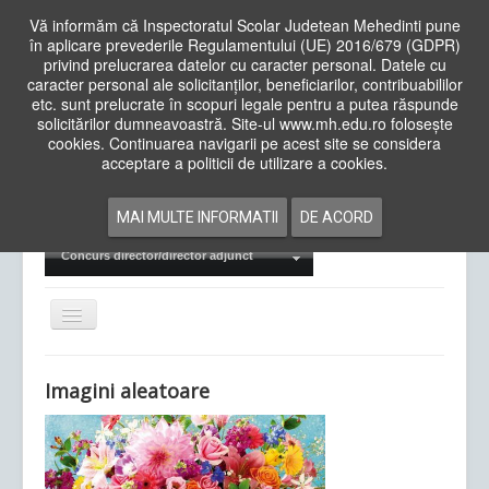
Vă informăm că Inspectoratul Scolar Judetean Mehedinti pune
în aplicare prevederile Regulamentului (UE) 2016/679 (GDPR)
privind prelucrarea datelor cu caracter personal. Datele cu
caracter personal ale solicitanților, beneficiarilor, contribuabililor
Cauta
etc. sunt prelucrate în scopuri legale pentru a putea răspunde
in
solicitărilor dumneavoastră. Site-ul www.mh.edu.ro folosește
site
cookies. Continuarea navigarii pe acest site se considera
Acasa
Cadre Didactice
acceptare a politicii de utilizare a cookies.
Departamente
Proiecte
MAI MULTE INFORMATII
DE ACORD
Examene Naționale
Concurs director/director adjunct
Comută
navigarea
Imagini aleatoare