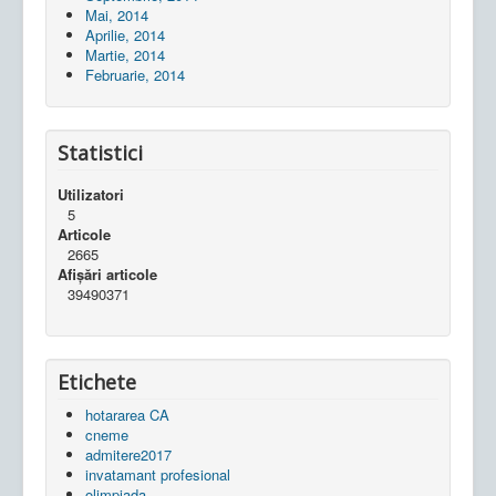
Mai, 2014
Aprilie, 2014
Martie, 2014
Februarie, 2014
Statistici
Utilizatori
5
Articole
2665
Afișări articole
39490371
Etichete
hotararea CA
cneme
admitere2017
invatamant profesional
olimpiada