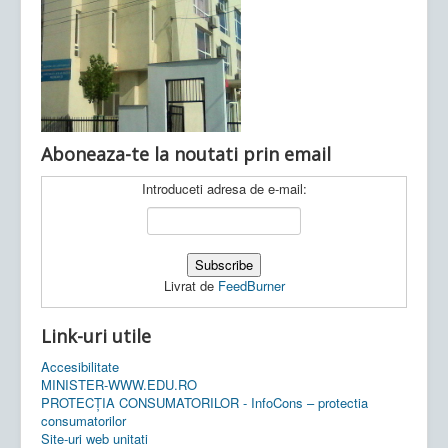
Ultimele articole:
Vi, 04.11.2022 -
Inspectoratul Școlar
Județean Mehedinți
Aboneaza-te la noutati prin email
Introduceti adresa de e-mail:
Livrat de
FeedBurner
Link-uri utile
Accesibilitate
MINISTER-WWW.EDU.RO
PROTECȚIA CONSUMATORILOR - InfoCons – protectia
consumatorilor
Site-uri web unitati