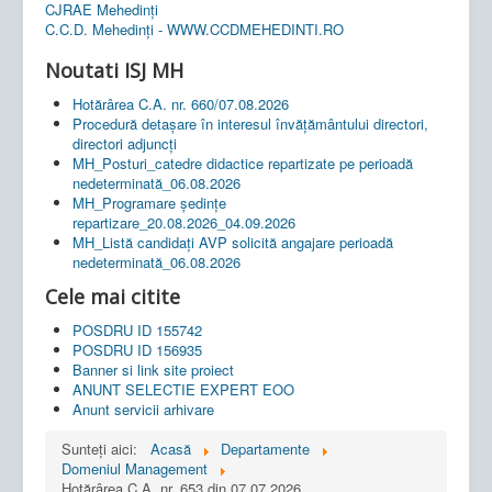
CJRAE Mehedinți
C.C.D. Mehedinţi - WWW.CCDMEHEDINTI.RO
Noutati ISJ MH
Hotărârea C.A. nr. 660/07.08.2026
Procedură detașare în interesul învățământului directori,
directori adjuncți
MH_Posturi_catedre didactice repartizate pe perioadă
nedeterminată_06.08.2026
MH_Programare ședințe
repartizare_20.08.2026_04.09.2026
MH_Listă candidați AVP solicită angajare perioadă
nedeterminată_06.08.2026
Cele mai citite
POSDRU ID 155742
POSDRU ID 156935
Banner si link site proiect
ANUNT SELECTIE EXPERT EOO
Anunt servicii arhivare
Sunteți aici:
Acasă
Departamente
Domeniul Management
Hotărârea C.A. nr. 653 din 07.07.2026