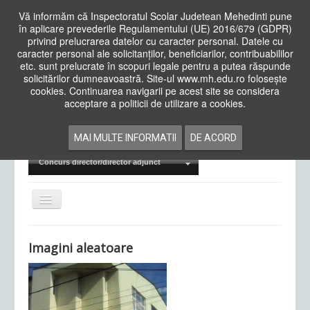
Vă informăm că Inspectoratul Scolar Judetean Mehedinti pune
în aplicare prevederile Regulamentului (UE) 2016/679 (GDPR)
privind prelucrarea datelor cu caracter personal. Datele cu
caracter personal ale solicitanților, beneficiarilor, contribuabililor
Cauta
etc. sunt prelucrate în scopuri legale pentru a putea răspunde
in
solicitărilor dumneavoastră. Site-ul www.mh.edu.ro folosește
site
cookies. Continuarea navigarii pe acest site se considera
Acasa
Cadre Didactice
acceptare a politicii de utilizare a cookies.
Departamente
Proiecte
MAI MULTE INFORMATII
DE ACORD
Examene Naționale
Concurs director/director adjunct
Comută
navigarea
Imagini aleatoare