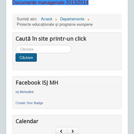
Documente manageriale 2013/2014
Sunteți aici:
Acasă
Departamente
Proiecte educaționale și programe europene
Caută în site printr-un click
Cauta
in
Căutare
site
Facebook ISJ MH
Isj Mehedinti
Create Your Badge
Calendar