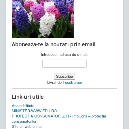
Ultimele articole:
Vi, 04.11.2022 -
Inspectoratul Școlar
Județean Mehedinți
Aboneaza-te la noutati prin email
Introduceti adresa de e-mail:
Livrat de
FeedBurner
Link-uri utile
Accesibilitate
MINISTER-WWW.EDU.RO
PROTECȚIA CONSUMATORILOR - InfoCons – protectia
consumatorilor
Site-uri web unitati