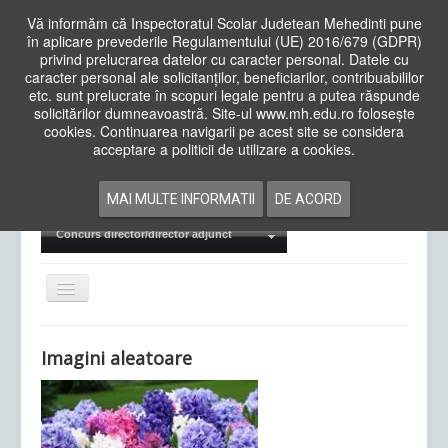
Vă informăm că Inspectoratul Scolar Judetean Mehedinti pune
în aplicare prevederile Regulamentului (UE) 2016/679 (GDPR)
privind prelucrarea datelor cu caracter personal. Datele cu
caracter personal ale solicitanților, beneficiarilor, contribuabililor
Cauta
etc. sunt prelucrate în scopuri legale pentru a putea răspunde
in
solicitărilor dumneavoastră. Site-ul www.mh.edu.ro folosește
site
cookies. Continuarea navigarii pe acest site se considera
Acasa
Cadre Didactice
acceptare a politicii de utilizare a cookies.
Departamente
Proiecte
MAI MULTE INFORMATII
DE ACORD
Examene Naționale
Concurs director/director adjunct
Comută
navigarea
Imagini aleatoare