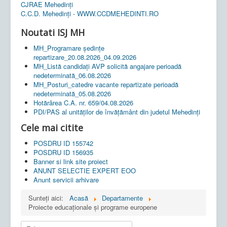
CJRAE Mehedinți
C.C.D. Mehedinţi - WWW.CCDMEHEDINTI.RO
Noutati ISJ MH
MH_Programare ședințe
repartizare_20.08.2026_04.09.2026
MH_Listă candidați AVP solicită angajare perioadă
nedeterminată_06.08.2026
MH_Posturi_catedre vacante repartizate perioadă
nedeterminată_05.08.2026
Hotărârea C.A. nr. 659/04.08.2026
PDI/PAS al unităților de învățământ din judetul Mehedinți
Cele mai citite
POSDRU ID 155742
POSDRU ID 156935
Banner si link site proiect
ANUNT SELECTIE EXPERT EOO
Anunt servicii arhivare
Sunteți aici:
Acasă
Departamente
Proiecte educaționale și programe europene