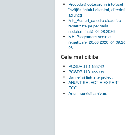
Procedură detașare în interesul
învățământului directori, directori
adjuncți
MH_Posturi_catedre didactice
repartizate pe perioadă
nedeterminată_06.08.2026
MH_Programare ședințe
repartizare_20.08.2026_04.09.20
26
Cele mai citite
POSDRU ID 155742
POSDRU ID 156935
Banner si link site proiect
ANUNT SELECTIE EXPERT
EOO
Anunt servicii arhivare