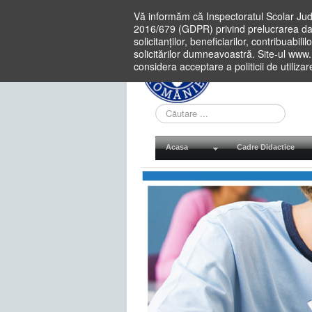
Vă informăm că Inspectoratul Scolar Jud
2016/679 (GDPR) privind prelucrarea dat
solicitanților, beneficiarilor, contribuabi
solicitărilor dumneavoastră. Site-ul www
considera acceptare a politicii de utiliza
Cauta
in
site
Acasa
Cadre Didactice