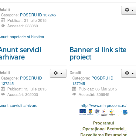
etalii
Categorie:
POSDRU ID 137245
Publicat: 31 Iulie 2015
Accesări: 238069
nunt papetarie si birotica
Anunt servicii
Banner si link site
arhivare
proiect
etalii
Detalii
Categorie:
POSDRU ID
Categorie:
POSDRU ID
137245
137245
Publicat: 15 Iulie 2015
Publicat: 06 Mai 2015
Accesări: 302000
Accesări: 306845
nunt servicii arhivare
http://www.mh-procons.ro/