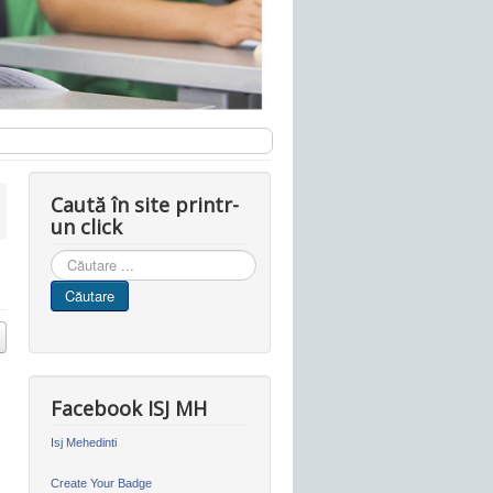
Caută în site printr-
un click
Cauta
in
Căutare
site
Facebook ISJ MH
Isj Mehedinti
Create Your Badge