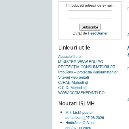
Introduceti adresa de e-mail:
D
Livrat de
FeedBurner
A
Link-uri utile
Accesibilitate
MINISTER-WWW.EDU.RO
PROTECȚIA CONSUMATORILOR -
D
InfoCons – protectia consumatorilor
Site-uri web unitati
CJRAE Mehedinți
C.C.D. Mehedinţi -
WWW.CCDMEHEDINTI.RO
A
Noutati ISJ MH
MH_Listă posturi
actualizată_07.08.2026
Hotărârea C.A. nr.
660/07.08.2026