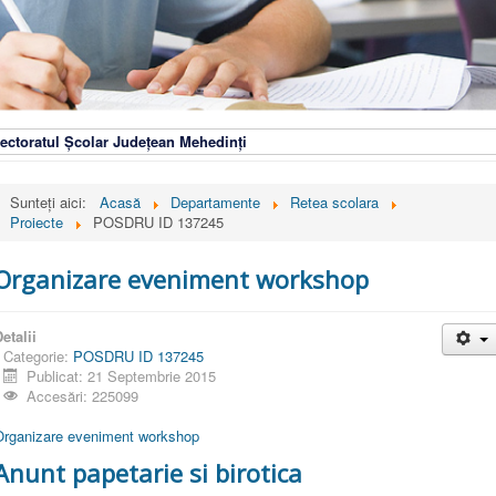
ectoratul Școlar Județean Mehedinți
Sunteți aici:
Acasă
Departamente
Retea scolara
Proiecte
POSDRU ID 137245
Organizare eveniment workshop
etalii
Categorie:
POSDRU ID 137245
Publicat: 21 Septembrie 2015
Accesări: 225099
Organizare eveniment workshop
Anunt papetarie si birotica