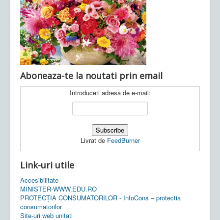
Ultimele articole:
Vi, 04.11.2022 -
Inspectoratul Școlar
Județean Mehedinți
Aboneaza-te la noutati prin email
Introduceti adresa de e-mail:
Livrat de
FeedBurner
Link-uri utile
Accesibilitate
MINISTER-WWW.EDU.RO
PROTECȚIA CONSUMATORILOR - InfoCons – protectia
consumatorilor
Site-uri web unitati