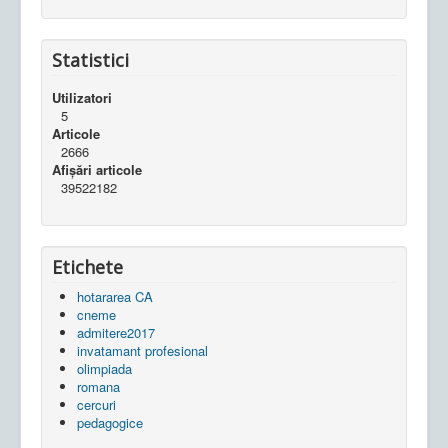
Statistici
Utilizatori
5
Articole
2666
Afișări articole
39522182
Etichete
hotararea CA
cneme
admitere2017
invatamant profesional
olimpiada
romana
cercuri
pedagogice