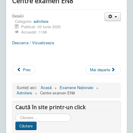
Centre examen EN8
Detalii
Categorie:
admitere
Publicat: 03 Iunie 2025
Accesări: 1196
Descarca / Vizualizeaza
Prec
Mai departe
Sunteți aici:
Acasă
Examene Naționale
Admitere
Centre examen EN8
Caută în site printr-un click
Cauta
in
Căutare
site