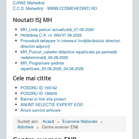
CJRAE Mehedinți
C.C.D. Mehedinţi - WWW.CCDMEHEDINTI.RO
Noutati ISJ MH
MH_Listă posturi actualizată_07.08.2026
Hotărârea C.A. nr. 660/07.08.2026
Procedură detașare în interesul învățământului directori,
directori adjuncți
MH_Posturi_catedre didactice repartizate pe perioadă
nedeterminată_06.08.2026
MH_Programare ședințe
repartizare_20.08.2026_04.09.2026
Cele mai citite
POSDRU ID 155742
POSDRU ID 156935
Banner si link site proiect
ANUNT SELECTIE EXPERT EOO
Anunt servicii arhivare
Sunteți aici:
Acasă
Examene Naționale
Admitere
Centre examen EN8