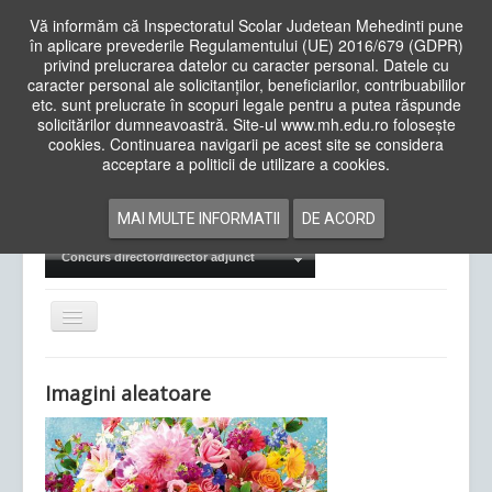
Vă informăm că Inspectoratul Scolar Judetean Mehedinti pune
în aplicare prevederile Regulamentului (UE) 2016/679 (GDPR)
privind prelucrarea datelor cu caracter personal. Datele cu
caracter personal ale solicitanților, beneficiarilor, contribuabililor
Cauta
etc. sunt prelucrate în scopuri legale pentru a putea răspunde
in
solicitărilor dumneavoastră. Site-ul www.mh.edu.ro folosește
site
cookies. Continuarea navigarii pe acest site se considera
Acasa
Cadre Didactice
acceptare a politicii de utilizare a cookies.
Departamente
Proiecte
MAI MULTE INFORMATII
DE ACORD
Examene Naționale
Concurs director/director adjunct
Comută
navigarea
Imagini aleatoare