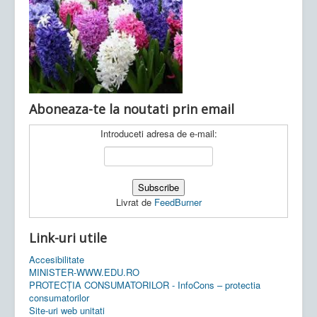
Ultimele articole:
Vi, 04.11.2022 -
Inspectoratul Școlar
Județean Mehedinți
Aboneaza-te la noutati prin email
Introduceti adresa de e-mail:
Livrat de
FeedBurner
Link-uri utile
Accesibilitate
MINISTER-WWW.EDU.RO
PROTECȚIA CONSUMATORILOR - InfoCons – protectia
consumatorilor
Site-uri web unitati