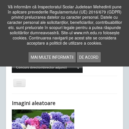
Vă informăm că Inspectoratul Scolar Judetean Mehedinti pune
în aplicare prevederile Regulamentului (UE) 2016/679 (GDPR)
privind prelucrarea datelor cu caracter personal. Datele cu
caracter personal ale solicitanților, beneficiarilor, contribuabililor
Cauta
etc. sunt prelucrate în scopuri legale pentru a putea răspunde
in
solicitărilor dumneavoastră. Site-ul www.mh.edu.ro folosește
site
cookies. Continuarea navigarii pe acest site se considera
Acasa
Cadre Didactice
acceptare a politicii de utilizare a cookies.
Departamente
Proiecte
MAI MULTE INFORMATII
DE ACORD
Examene Naționale
Concurs director/director adjunct
Comută
navigarea
Imagini aleatoare