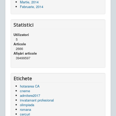
Martie, 2014
Februarie, 2014
Statistici
Utilizatori
5
Articole
2666
Afișări articole
39499597
Etichete
hotararea CA
cneme
admitere2017
invatamant profesional
olimpiada
romana
cercuri