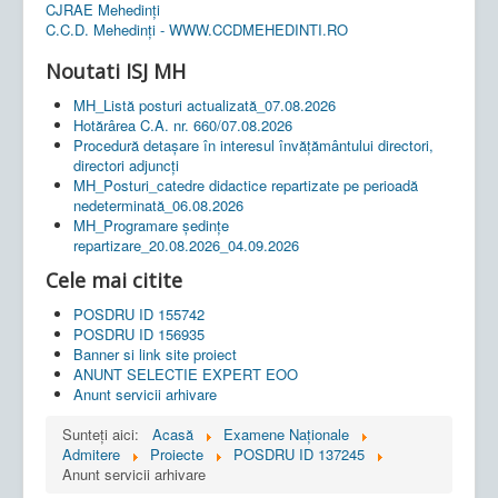
CJRAE Mehedinți
C.C.D. Mehedinţi - WWW.CCDMEHEDINTI.RO
Noutati ISJ MH
MH_Listă posturi actualizată_07.08.2026
Hotărârea C.A. nr. 660/07.08.2026
Procedură detașare în interesul învățământului directori,
directori adjuncți
MH_Posturi_catedre didactice repartizate pe perioadă
nedeterminată_06.08.2026
MH_Programare ședințe
repartizare_20.08.2026_04.09.2026
Cele mai citite
POSDRU ID 155742
POSDRU ID 156935
Banner si link site proiect
ANUNT SELECTIE EXPERT EOO
Anunt servicii arhivare
Sunteți aici:
Acasă
Examene Naționale
Admitere
Proiecte
POSDRU ID 137245
Anunt servicii arhivare