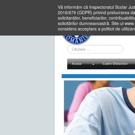
Vă informăm că Inspectoratul Scolar Jud
2016/679 (GDPR) privind prelucrarea dat
solicitanților, beneficiarilor, contribuabi
solicitărilor dumneavoastră. Site-ul www
considera acceptare a politicii de utiliza
Cauta
in
site
Acasa
Cadre Didactice