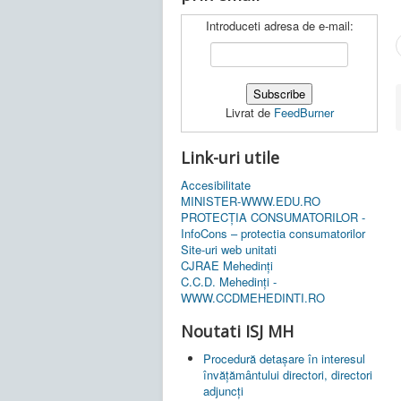
Introduceti adresa de e-mail:
Livrat de
FeedBurner
Link-uri utile
Accesibilitate
MINISTER-WWW.EDU.RO
PROTECȚIA CONSUMATORILOR -
InfoCons – protectia consumatorilor
Site-uri web unitati
CJRAE Mehedinți
C.C.D. Mehedinţi -
WWW.CCDMEHEDINTI.RO
Noutati ISJ MH
Procedură detașare în interesul
învățământului directori, directori
adjuncți