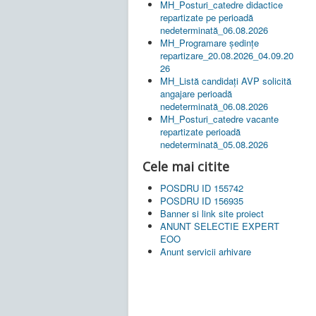
MH_Posturi_catedre didactice
repartizate pe perioadă
nedeterminată_06.08.2026
MH_Programare ședințe
repartizare_20.08.2026_04.09.20
26
MH_Listă candidați AVP solicită
angajare perioadă
nedeterminată_06.08.2026
MH_Posturi_catedre vacante
repartizate perioadă
nedeterminată_05.08.2026
Cele mai citite
POSDRU ID 155742
POSDRU ID 156935
Banner si link site proiect
ANUNT SELECTIE EXPERT
EOO
Anunt servicii arhivare