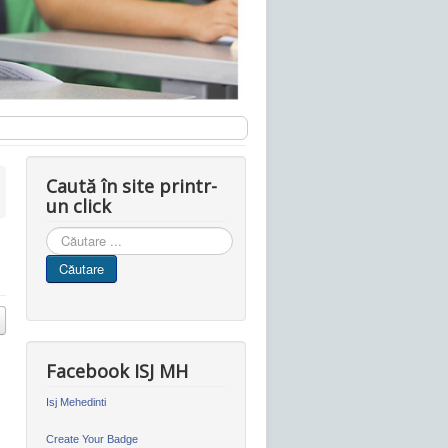
Caută în site printr-
un click
Cauta
in
Căutare
site
Facebook ISJ MH
Isj Mehedinti
Create Your Badge