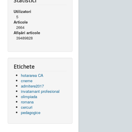
Statistici
Utilizatori
5
Articole
2664
Afișări articole
39489828
Etichete
hotararea CA
cneme
admitere2017
invatamant profesional
olimpiada
romana
cercuri
pedagogice