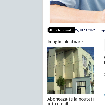
Ultimele articole:
Vi, 04.11.2022 -
Insp
Imagini aleatoare
D
Aboneaza-te la noutati
prin email