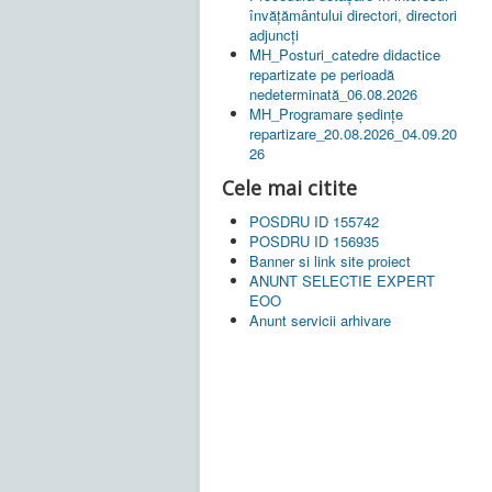
învățământului directori, directori
adjuncți
MH_Posturi_catedre didactice
repartizate pe perioadă
nedeterminată_06.08.2026
MH_Programare ședințe
repartizare_20.08.2026_04.09.20
26
Cele mai citite
POSDRU ID 155742
POSDRU ID 156935
Banner si link site proiect
ANUNT SELECTIE EXPERT
EOO
Anunt servicii arhivare