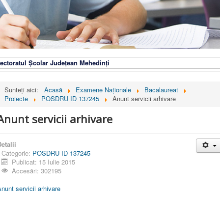
ectoratul Școlar Județean Mehedinți
Sunteți aici:
Acasă
Examene Naționale
Bacalaureat
Proiecte
POSDRU ID 137245
Anunt servicii arhivare
Anunt servicii arhivare
etalii
Categorie:
POSDRU ID 137245
Publicat: 15 Iulie 2015
Accesări: 302195
nunt servicii arhivare