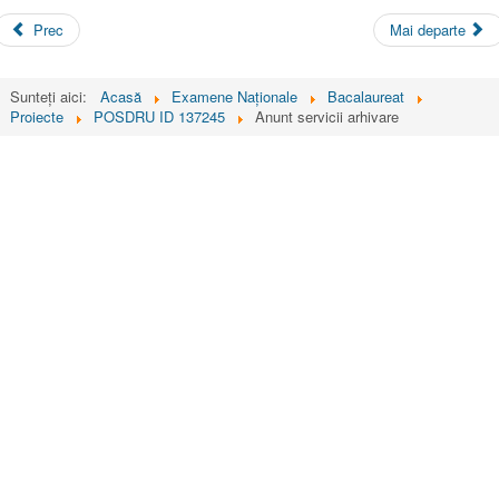
Prec
Mai departe
Sunteți aici:
Acasă
Examene Naționale
Bacalaureat
Proiecte
POSDRU ID 137245
Anunt servicii arhivare