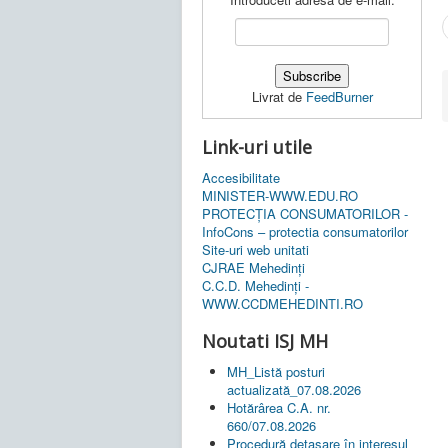
Livrat de
FeedBurner
Link-uri utile
Accesibilitate
MINISTER-WWW.EDU.RO
PROTECȚIA CONSUMATORILOR -
InfoCons – protectia consumatorilor
Site-uri web unitati
CJRAE Mehedinți
C.C.D. Mehedinţi -
WWW.CCDMEHEDINTI.RO
Noutati ISJ MH
MH_Listă posturi
actualizată_07.08.2026
Hotărârea C.A. nr.
660/07.08.2026
Procedură detașare în interesul