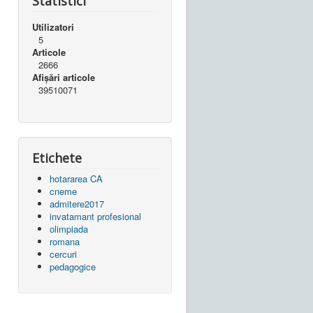
Statistici
Utilizatori
5
Articole
2666
Afișări articole
39510071
Etichete
hotararea CA
cneme
admitere2017
invatamant profesional
olimpiada
romana
cercuri
pedagogice