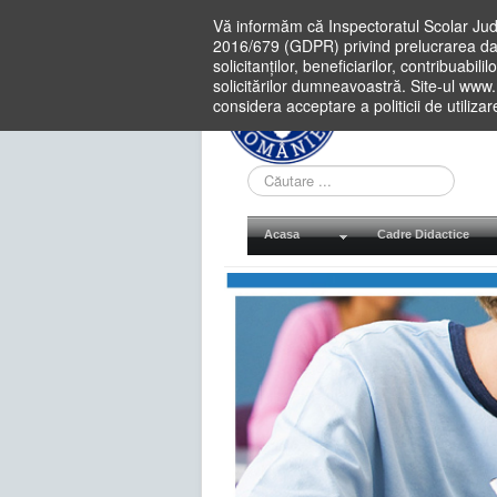
Vă informăm că Inspectoratul Scolar Jud
2016/679 (GDPR) privind prelucrarea dat
solicitanților, beneficiarilor, contribuabi
solicitărilor dumneavoastră. Site-ul www
considera acceptare a politicii de utiliza
Cauta
in
site
Acasa
Cadre Didactice