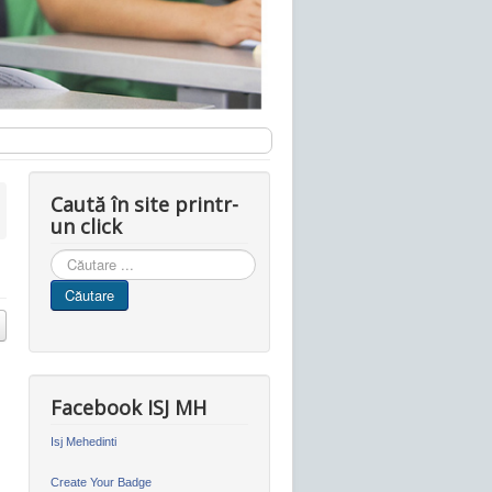
Caută în site printr-
un click
Cauta
in
Căutare
site
Facebook ISJ MH
Isj Mehedinti
Create Your Badge