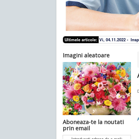
Ultimele articole:
Vi, 04.11.2022 -
Insp
Imagini aleatoare
D
A
Aboneaza-te la noutati
prin email
Introduceti adresa de e-mail: