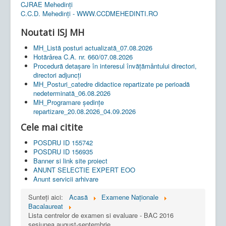
CJRAE Mehedinți
C.C.D. Mehedinţi - WWW.CCDMEHEDINTI.RO
Noutati ISJ MH
MH_Listă posturi actualizată_07.08.2026
Hotărârea C.A. nr. 660/07.08.2026
Procedură detașare în interesul învățământului directori,
directori adjuncți
MH_Posturi_catedre didactice repartizate pe perioadă
nedeterminată_06.08.2026
MH_Programare ședințe
repartizare_20.08.2026_04.09.2026
Cele mai citite
POSDRU ID 155742
POSDRU ID 156935
Banner si link site proiect
ANUNT SELECTIE EXPERT EOO
Anunt servicii arhivare
Sunteți aici:
Acasă
Examene Naționale
Bacalaureat
Lista centrelor de examen si evaluare - BAC 2016
sesiunea august-septembrie