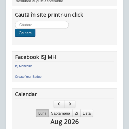
sesiunea august-septembrie
Caută în site printr-un click
Cauta
in
Căutare
site
Facebook ISJ MH
Isj Mehedinti
Create Your Badge
Calendar
Luna
Saptamana
Zi
Lista
Aug 2026