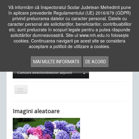
Vă informăm că Inspectoratul Scolar Judetean Mehedinti pune
în aplicare prevederile Regulamentului (UE) 2016/679 (GDPR)
privind prelucrarea datelor cu caracter personal. Datele cu
caracter personal ale solicitanților, beneficiarilor, contribuabililor
Cauta
etc. sunt prelucrate în scopuri legale pentru a putea răspunde
in
solicitărilor dumneavoastră. Site-ul www.mh.edu.ro folosește
site
cookies. Continuarea navigarii pe acest site se considera
Acasa
Cadre Didactice
acceptare a politicii de utilizare a cookies.
Departamente
Proiecte
MAI MULTE INFORMATII
DE ACORD
Examene Naționale
Concurs director/director adjunct
Comută
navigarea
Imagini aleatoare