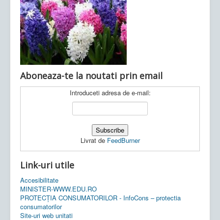
Ultimele articole:
Vi, 04.11.2022 -
Inspectoratul Școlar
Județean Mehedinți
Aboneaza-te la noutati prin email
Introduceti adresa de e-mail:
Livrat de
FeedBurner
Link-uri utile
Accesibilitate
MINISTER-WWW.EDU.RO
PROTECȚIA CONSUMATORILOR - InfoCons – protectia
consumatorilor
Site-uri web unitati