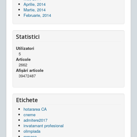
Aprilie, 2014
Martie, 2014
Februarie, 2014
Statistici
Utilizatori
5
Articole
2662
Afișări articole
39472487
Etichete
hotararea CA
cneme
admitere2017
invatamant profesional
olimpiada
romana