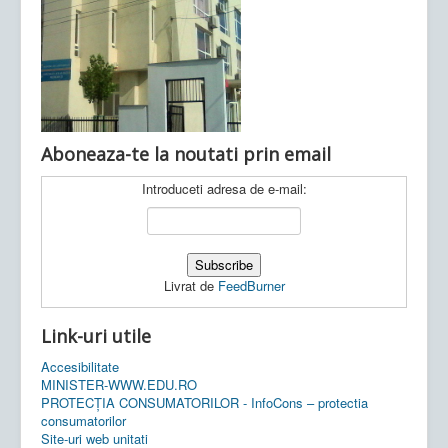
Ultimele articole:
Vi, 04.11.2022 -
Inspectoratul Școlar
Județean Mehedinți
Aboneaza-te la noutati prin email
Introduceti adresa de e-mail:
Livrat de
FeedBurner
Link-uri utile
Accesibilitate
MINISTER-WWW.EDU.RO
PROTECȚIA CONSUMATORILOR - InfoCons – protectia
consumatorilor
Site-uri web unitati