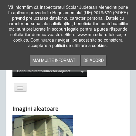
Vă informăm că Inspectoratul Scolar Judetean Mehedinti pune
în aplicare prevederile Regulamentului (UE) 2016/679 (GDPR)
privind prelucrarea datelor cu caracter personal. Datele cu
caracter personal ale solicitanților, beneficiarilor, contribuabililor
Cauta
etc. sunt prelucrate în scopuri legale pentru a putea răspunde
in
solicitărilor dumneavoastră. Site-ul www.mh.edu.ro folosește
site
cookies. Continuarea navigarii pe acest site se considera
Acasa
Cadre Didactice
acceptare a politicii de utilizare a cookies.
Departamente
Proiecte
MAI MULTE INFORMATII
DE ACORD
Examene Naționale
Concurs director/director adjunct
Comută
navigarea
Imagini aleatoare