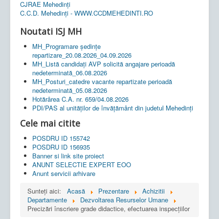
CJRAE Mehedinți
C.C.D. Mehedinţi - WWW.CCDMEHEDINTI.RO
Noutati ISJ MH
MH_Programare ședințe
repartizare_20.08.2026_04.09.2026
MH_Listă candidați AVP solicită angajare perioadă
nedeterminată_06.08.2026
MH_Posturi_catedre vacante repartizate perioadă
nedeterminată_05.08.2026
Hotărârea C.A. nr. 659/04.08.2026
PDI/PAS al unităților de învățământ din judetul Mehedinți
Cele mai citite
POSDRU ID 155742
POSDRU ID 156935
Banner si link site proiect
ANUNT SELECTIE EXPERT EOO
Anunt servicii arhivare
Sunteți aici:
Acasă
Prezentare
Achizitii
Departamente
Dezvoltarea Resurselor Umane
Precizări înscriere grade didactice, efectuarea inspecțiilor