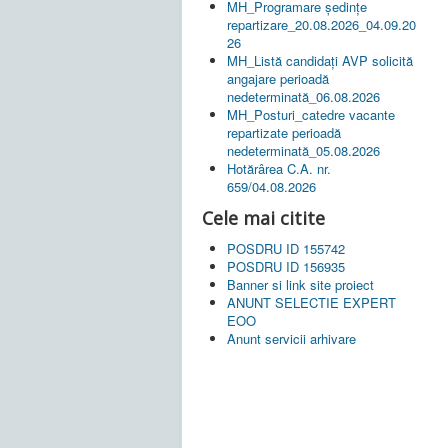
MH_Programare ședințe
repartizare_20.08.2026_04.09.20
26
MH_Listă candidați AVP solicită
angajare perioadă
nedeterminată_06.08.2026
MH_Posturi_catedre vacante
repartizate perioadă
nedeterminată_05.08.2026
Hotărârea C.A. nr.
659/04.08.2026
Cele mai citite
POSDRU ID 155742
POSDRU ID 156935
Banner si link site proiect
ANUNT SELECTIE EXPERT
EOO
Anunt servicii arhivare