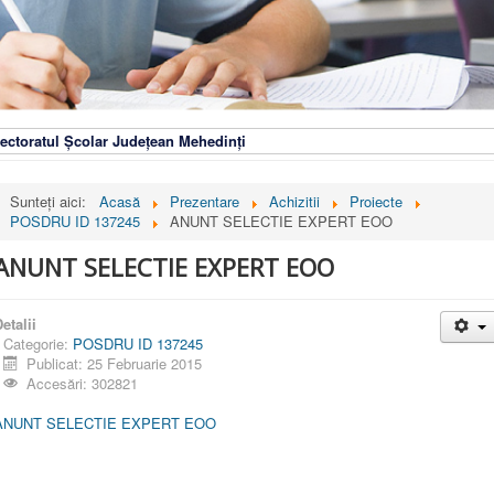
ectoratul Școlar Județean Mehedinți
Sunteți aici:
Acasă
Prezentare
Achizitii
Proiecte
POSDRU ID 137245
ANUNT SELECTIE EXPERT EOO
ANUNT SELECTIE EXPERT EOO
etalii
Categorie:
POSDRU ID 137245
Publicat: 25 Februarie 2015
Accesări: 302821
ANUNT SELECTIE EXPERT EOO