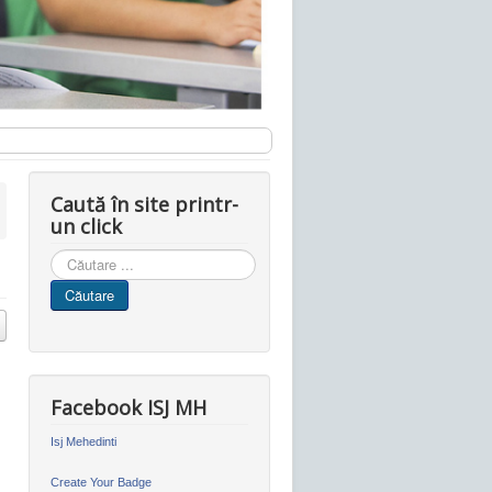
Caută în site printr-
un click
Cauta
in
Căutare
site
Facebook ISJ MH
Isj Mehedinti
Create Your Badge