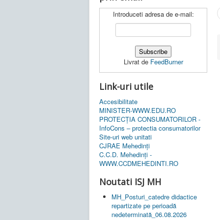
Introduceti adresa de e-mail:
Livrat de
FeedBurner
Link-uri utile
Accesibilitate
MINISTER-WWW.EDU.RO
PROTECȚIA CONSUMATORILOR -
InfoCons – protectia consumatorilor
Site-uri web unitati
CJRAE Mehedinți
C.C.D. Mehedinţi -
WWW.CCDMEHEDINTI.RO
Noutati ISJ MH
MH_Posturi_catedre didactice
repartizate pe perioadă
nedeterminată_06.08.2026