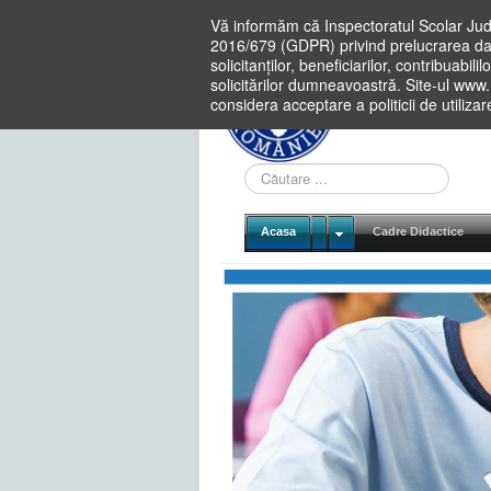
Vă informăm că Inspectoratul Scolar Jud
2016/679 (GDPR) privind prelucrarea dat
solicitanților, beneficiarilor, contribuabi
solicitărilor dumneavoastră. Site-ul www
considera acceptare a politicii de utiliza
Cauta
in
site
Acasa
Cadre Didactice