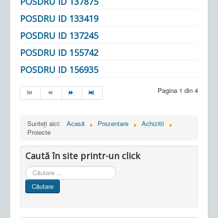
POSDRU ID 137875
POSDRU ID 133419
POSDRU ID 137245
POSDRU ID 155742
POSDRU ID 156935
Pagina 1 din 4
Sunteți aici:
Acasă
Prezentare
Achizitii
Proiecte
Caută în site printr-un click
Cauta
in
Căutare
site