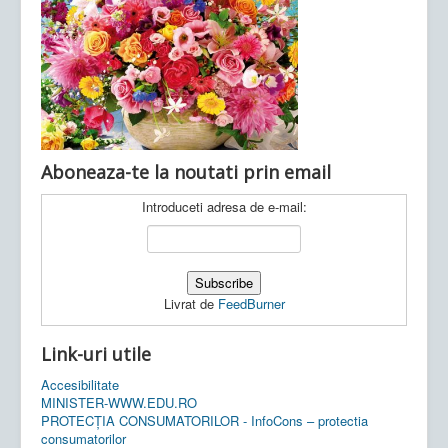
Ultimele articole:
Vi, 04.11.2022 -
Inspectoratul Școlar
Județean Mehedinți
Aboneaza-te la noutati prin email
Introduceti adresa de e-mail:
Livrat de
FeedBurner
Link-uri utile
Accesibilitate
MINISTER-WWW.EDU.RO
PROTECȚIA CONSUMATORILOR - InfoCons – protectia
consumatorilor