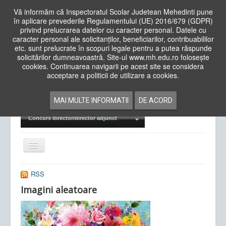
Vă informăm că Inspectoratul Scolar Judetean Mehedinti pune
în aplicare prevederile Regulamentului (UE) 2016/679 (GDPR)
privind prelucrarea datelor cu caracter personal. Datele cu
caracter personal ale solicitanților, beneficiarilor, contribuabililor
Cauta
etc. sunt prelucrate în scopuri legale pentru a putea răspunde
in
solicitărilor dumneavoastră. Site-ul www.mh.edu.ro folosește
site
cookies. Continuarea navigarii pe acest site se considera
Acasa
Cadre Didactice
acceptare a politicii de utilizare a cookies.
Departamente
Proiecte
MAI MULTE INFORMATII
DE ACORD
Examene Naționale
Concurs director/director adjunct
Comută
navigarea
RSS
Imagini aleatoare