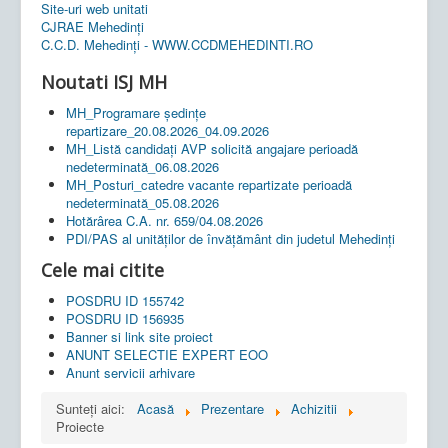
Site-uri web unitati
CJRAE Mehedinți
C.C.D. Mehedinţi - WWW.CCDMEHEDINTI.RO
Noutati ISJ MH
MH_Programare ședințe
repartizare_20.08.2026_04.09.2026
MH_Listă candidați AVP solicită angajare perioadă
nedeterminată_06.08.2026
MH_Posturi_catedre vacante repartizate perioadă
nedeterminată_05.08.2026
Hotărârea C.A. nr. 659/04.08.2026
PDI/PAS al unităților de învățământ din judetul Mehedinți
Cele mai citite
POSDRU ID 155742
POSDRU ID 156935
Banner si link site proiect
ANUNT SELECTIE EXPERT EOO
Anunt servicii arhivare
Sunteți aici:
Acasă
Prezentare
Achizitii
Proiecte