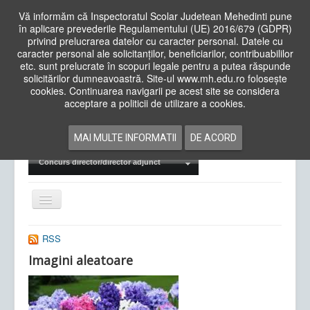
Vă informăm că Inspectoratul Scolar Judetean Mehedinti pune
în aplicare prevederile Regulamentului (UE) 2016/679 (GDPR)
privind prelucrarea datelor cu caracter personal. Datele cu
caracter personal ale solicitanților, beneficiarilor, contribuabililor
Cauta
etc. sunt prelucrate în scopuri legale pentru a putea răspunde
in
solicitărilor dumneavoastră. Site-ul www.mh.edu.ro folosește
site
cookies. Continuarea navigarii pe acest site se considera
Acasa
Cadre Didactice
acceptare a politicii de utilizare a cookies.
Departamente
Proiecte
MAI MULTE INFORMATII
DE ACORD
Examene Naționale
Concurs director/director adjunct
Comută
navigarea
RSS
Imagini aleatoare