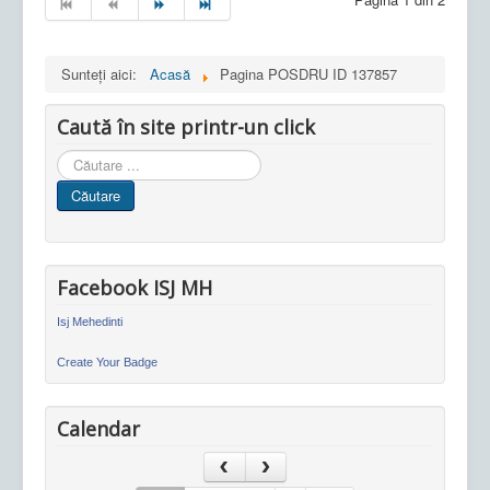
Sunteți aici:
Acasă
Pagina POSDRU ID 137857
Caută în site printr-un click
Cauta
in
Căutare
site
Facebook ISJ MH
Isj Mehedinti
Create Your Badge
Calendar