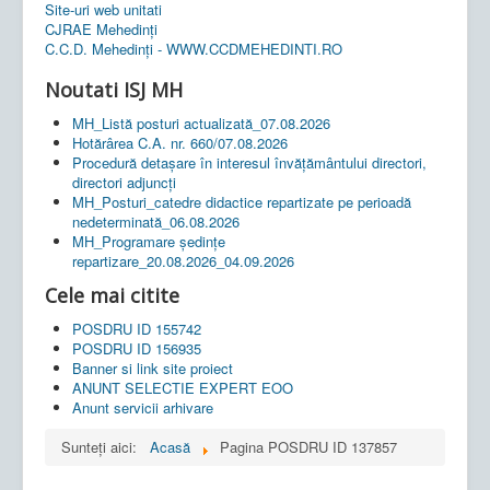
Site-uri web unitati
CJRAE Mehedinți
C.C.D. Mehedinţi - WWW.CCDMEHEDINTI.RO
Noutati ISJ MH
MH_Listă posturi actualizată_07.08.2026
Hotărârea C.A. nr. 660/07.08.2026
Procedură detașare în interesul învățământului directori,
directori adjuncți
MH_Posturi_catedre didactice repartizate pe perioadă
nedeterminată_06.08.2026
MH_Programare ședințe
repartizare_20.08.2026_04.09.2026
Cele mai citite
POSDRU ID 155742
POSDRU ID 156935
Banner si link site proiect
ANUNT SELECTIE EXPERT EOO
Anunt servicii arhivare
Sunteți aici:
Acasă
Pagina POSDRU ID 137857