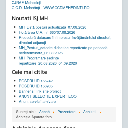
CJRAE Mehedinți
C.C.D. Mehedinţi - WWW.CCDMEHEDINTI.RO
Noutati ISJ MH
MH_Listă posturi actualizată_07.08.2026
Hotărârea C.A. nr. 660/07.08.2026
Procedură detașare în interesul învățământului directori,
directori adjuncți
MH_Posturi_catedre didactice repartizate pe perioadă
nedeterminată_06.08.2026
MH_Programare ședințe
repartizare_20.08.2026_04.09.2026
Cele mai citite
POSDRU ID 155742
POSDRU ID 156935
Banner si link site proiect
ANUNT SELECTIE EXPERT EOO
Anunt servicii arhivare
Sunteți aici:
Acasă
Prezentare
Achizitii
Achiziție Aparate foto