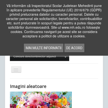
Vă informăm că Inspectoratul Scolar Judetean Mehedinti pune
în aplicare prevederile Regulamentului (UE) 2016/679 (GDPR)
privind prelucrarea datelor cu caracter personal. Datele cu
caracter personal ale solicitanților, beneficiarilor, contribuabililor
Cauta
etc. sunt prelucrate în scopuri legale pentru a putea răspunde
in
solicitărilor dumneavoastră. Site-ul www.mh.edu.ro folosește
site
cookies. Continuarea navigarii pe acest site se considera
Acasa
Cadre Didactice
acceptare a politicii de utilizare a cookies.
Departamente
Proiecte
MAI MULTE INFORMATII
DE ACORD
Examene Naționale
Concurs director/director adjunct
Comută
navigarea
Imagini aleatoare