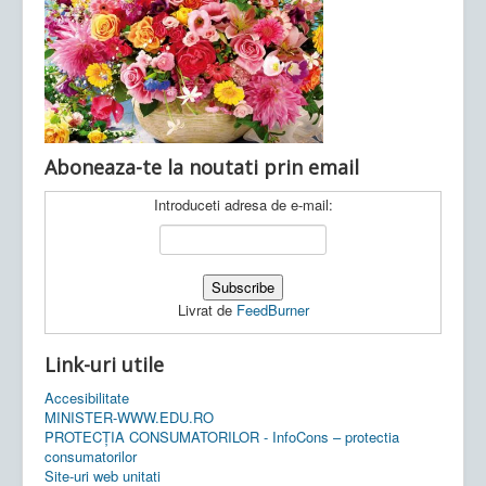
Ultimele articole:
Vi, 04.11.2022 -
Inspectoratul Școlar
Județean Mehedinți
Aboneaza-te la noutati prin email
Introduceti adresa de e-mail:
Livrat de
FeedBurner
Link-uri utile
Accesibilitate
MINISTER-WWW.EDU.RO
PROTECȚIA CONSUMATORILOR - InfoCons – protectia
consumatorilor
Site-uri web unitati