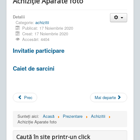
Achiziție Aparate foto
Detalii
Categorie:
achizitii
Publicat: 17 Noiembrie 2020
Creat: 17 Noiembrie 2020
Accesări: 4404
Invitatie participare
Caiet de sarcini
Prec
Mai departe
Sunteți aici:
Acasă
Prezentare
Achizitii
Achiziție Aparate foto
Caută în site printr-un click