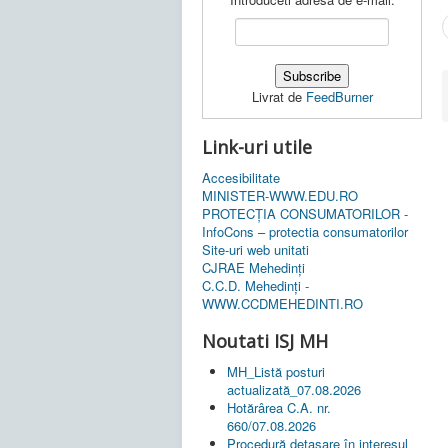
Livrat de
FeedBurner
Link-uri utile
Accesibilitate
MINISTER-WWW.EDU.RO
PROTECȚIA CONSUMATORILOR -
InfoCons – protectia consumatorilor
Site-uri web unitati
CJRAE Mehedinți
C.C.D. Mehedinţi -
WWW.CCDMEHEDINTI.RO
Noutati ISJ MH
MH_Listă posturi
actualizată_07.08.2026
Hotărârea C.A. nr.
660/07.08.2026
Procedură detașare în interesul