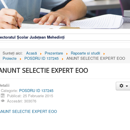
ectoratul Școlar Județean Mehedinți
Sunteți aici:
Acasă
Prezentare
Rapoarte si studii
Proiecte
POSDRU ID 137245
ANUNT SELECTIE EXPERT EOO
ANUNT SELECTIE EXPERT EOO
etalii
Categorie:
POSDRU ID 137245
Publicat: 25 Februarie 2015
Accesări: 303076
ANUNT SELECTIE EXPERT EOO