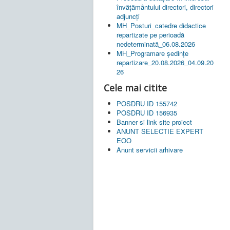
învățământului directori, directori
adjuncți
MH_Posturi_catedre didactice
repartizate pe perioadă
nedeterminată_06.08.2026
MH_Programare ședințe
repartizare_20.08.2026_04.09.20
26
Cele mai citite
POSDRU ID 155742
POSDRU ID 156935
Banner si link site proiect
ANUNT SELECTIE EXPERT
EOO
Anunt servicii arhivare