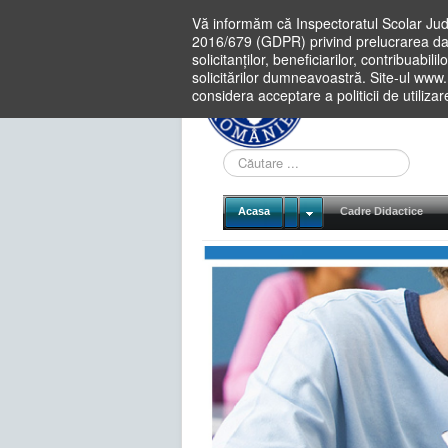
Vă informăm că Inspectoratul Scolar Jud
2016/679 (GDPR) privind prelucrarea dat
solicitanților, beneficiarilor, contribuabi
solicitărilor dumneavoastră. Site-ul www
considera acceptare a politicii de utiliza
Cauta
in
site
Acasa
Cadre Didactice