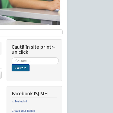
Caută în site printr-
un click
Cauta
in
Căutare
site
Facebook ISJ MH
Isj Mehedinti
Create Your Badge