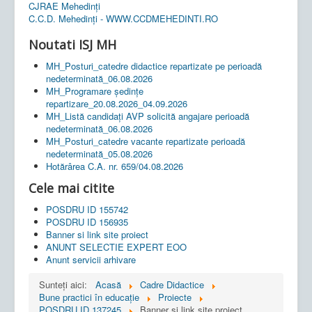
CJRAE Mehedinți
C.C.D. Mehedinţi - WWW.CCDMEHEDINTI.RO
Noutati ISJ MH
MH_Posturi_catedre didactice repartizate pe perioadă
nedeterminată_06.08.2026
MH_Programare ședințe
repartizare_20.08.2026_04.09.2026
MH_Listă candidați AVP solicită angajare perioadă
nedeterminată_06.08.2026
MH_Posturi_catedre vacante repartizate perioadă
nedeterminată_05.08.2026
Hotărârea C.A. nr. 659/04.08.2026
Cele mai citite
POSDRU ID 155742
POSDRU ID 156935
Banner si link site proiect
ANUNT SELECTIE EXPERT EOO
Anunt servicii arhivare
Sunteți aici:
Acasă
Cadre Didactice
Bune practici în educaţie
Proiecte
POSDRU ID 137245
Banner si link site proiect