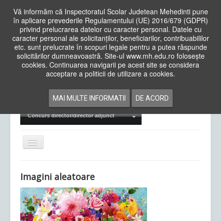
Vă informăm că Inspectoratul Scolar Judetean Mehedinti pune
în aplicare prevederile Regulamentului (UE) 2016/679 (GDPR)
privind prelucrarea datelor cu caracter personal. Datele cu
caracter personal ale solicitanților, beneficiarilor, contribuabililor
Cauta
etc. sunt prelucrate în scopuri legale pentru a putea răspunde
in
solicitărilor dumneavoastră. Site-ul www.mh.edu.ro folosește
site
cookies. Continuarea navigarii pe acest site se considera
Acasa
Cadre Didactice
acceptare a politicii de utilizare a cookies.
Departamente
Proiecte
MAI MULTE INFORMATII
DE ACORD
Examene Naționale
Concurs director/director adjunct
Comută
navigarea
Imagini aleatoare