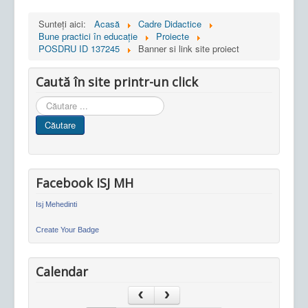
Sunteți aici:
Acasă
Cadre Didactice
Bune practici în educaţie
Proiecte
POSDRU ID 137245
Banner si link site proiect
Caută în site printr-un click
Cauta
in
Căutare
site
Facebook ISJ MH
Isj Mehedinti
Create Your Badge
Calendar