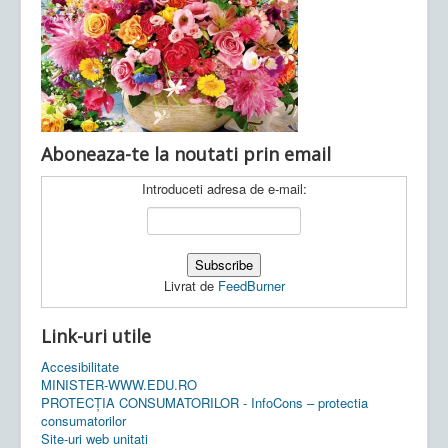
Ultimele articole:
Vi, 04.11.2022 -
Inspectoratul Școlar
Județean Mehedinți
Aboneaza-te la noutati prin email
Introduceti adresa de e-mail:
Livrat de
FeedBurner
Link-uri utile
Accesibilitate
MINISTER-WWW.EDU.RO
PROTECȚIA CONSUMATORILOR - InfoCons – protectia
consumatorilor
Site-uri web unitati