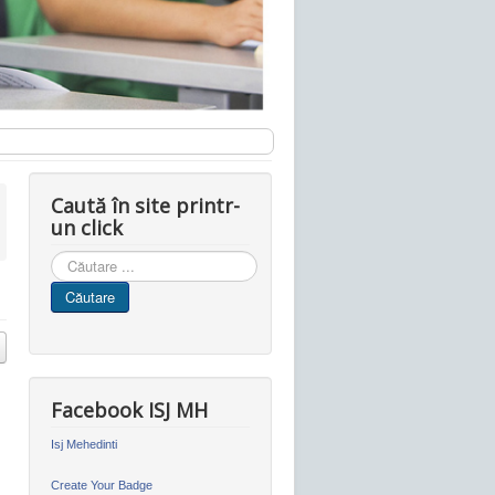
Caută în site printr-
un click
Cauta
in
Căutare
site
Facebook ISJ MH
Isj Mehedinti
Create Your Badge