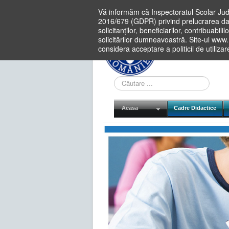
Vă informăm că Inspectoratul Scolar Jud
2016/679 (GDPR) privind prelucrarea dat
solicitanților, beneficiarilor, contribuabi
solicitărilor dumneavoastră. Site-ul www
considera acceptare a politicii de utiliza
Cauta
in
site
Acasa
Cadre Didactice