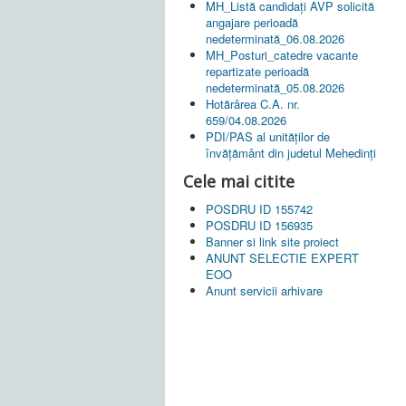
MH_Listă candidați AVP solicită
angajare perioadă
nedeterminată_06.08.2026
MH_Posturi_catedre vacante
repartizate perioadă
nedeterminată_05.08.2026
Hotărârea C.A. nr.
659/04.08.2026
PDI/PAS al unităților de
învățământ din judetul Mehedinți
Cele mai citite
POSDRU ID 155742
POSDRU ID 156935
Banner si link site proiect
ANUNT SELECTIE EXPERT
EOO
Anunt servicii arhivare