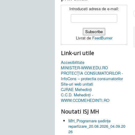
Introduceti adresa de e-mail:
Livrat de
FeedBurner
Link-uri utile
Accesibilitate
MINISTER-WWW.EDU.RO
PROTECȚIA CONSUMATORILOR -
InfoCons – protectia consumatorilor
Site-uri web unitati
CJRAE Mehedinți
C.C.D. Mehedinţi -
WWW.CCDMEHEDINTI.RO
Noutati ISJ MH
MH_Programare ședințe
repartizare_20.08.2026_04.09.20
26