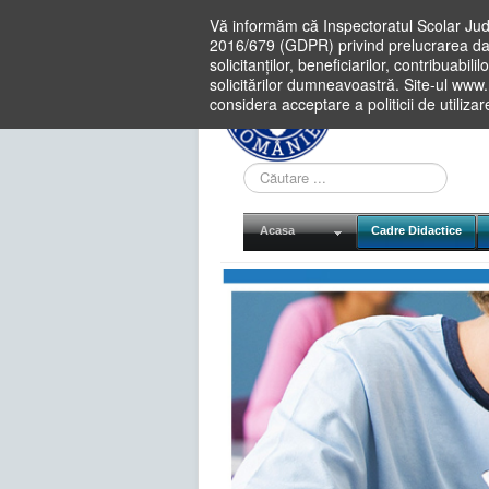
Vă informăm că Inspectoratul Scolar Jud
2016/679 (GDPR) privind prelucrarea dat
solicitanților, beneficiarilor, contribuabi
solicitărilor dumneavoastră. Site-ul www
considera acceptare a politicii de utiliza
Cauta
in
site
Acasa
Cadre Didactice