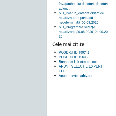
învățământului directori, directori
adjuncți
MH_Posturi_catedre didactice
repartizate pe perioadă
nedeterminată_06.08.2026
MH_Programare ședințe
repartizare_20.08.2026_04.09.20
26
Cele mai citite
POSDRU ID 155742
POSDRU ID 156935
Banner si link site proiect
ANUNT SELECTIE EXPERT
EOO
Anunt servicii arhivare