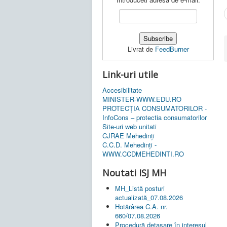
Livrat de
FeedBurner
Link-uri utile
Accesibilitate
MINISTER-WWW.EDU.RO
PROTECȚIA CONSUMATORILOR -
InfoCons – protectia consumatorilor
Site-uri web unitati
CJRAE Mehedinți
C.C.D. Mehedinţi -
WWW.CCDMEHEDINTI.RO
Noutati ISJ MH
MH_Listă posturi
actualizată_07.08.2026
Hotărârea C.A. nr.
660/07.08.2026
Procedură detașare în interesul