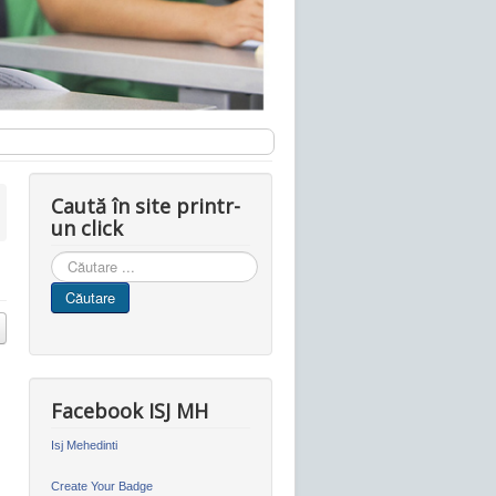
Caută în site printr-
un click
Cauta
in
Căutare
site
Facebook ISJ MH
Isj Mehedinti
Create Your Badge