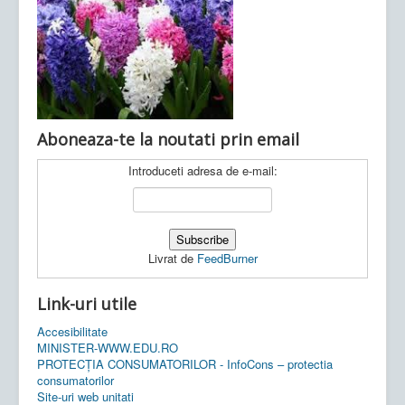
Ultimele articole:
Vi, 04.11.2022 -
Inspectoratul Școlar
Județean Mehedinți
Aboneaza-te la noutati prin email
Introduceti adresa de e-mail:
Livrat de
FeedBurner
Link-uri utile
Accesibilitate
MINISTER-WWW.EDU.RO
PROTECȚIA CONSUMATORILOR - InfoCons – protectia
consumatorilor
Site-uri web unitati