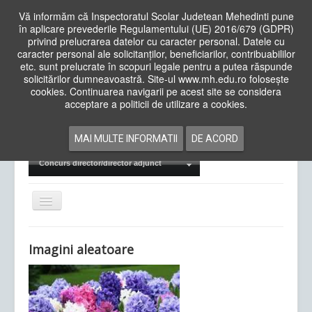
Vă informăm că Inspectoratul Scolar Judetean Mehedinti pune
în aplicare prevederile Regulamentului (UE) 2016/679 (GDPR)
privind prelucrarea datelor cu caracter personal. Datele cu
caracter personal ale solicitanților, beneficiarilor, contribuabililor
Cauta
etc. sunt prelucrate în scopuri legale pentru a putea răspunde
in
solicitărilor dumneavoastră. Site-ul www.mh.edu.ro folosește
site
cookies. Continuarea navigarii pe acest site se considera
Acasa
Cadre Didactice
acceptare a politicii de utilizare a cookies.
Departamente
Proiecte
MAI MULTE INFORMATII
DE ACORD
Examene Naționale
Concurs director/director adjunct
Comută
navigarea
Imagini aleatoare