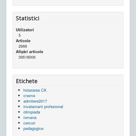
Statistici
Utilizatori
5
Articole
2666
Afișări articole
39518006
Etichete
hotararea CA
cneme
admitere2017
invatamant profesional
olimpiada
romana
cercuri
pedagogice