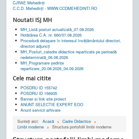
CJRAE Mehedinți
C.C.D. Mehedinţi - WWW.CCDMEHEDINTI.RO
Noutati ISJ MH
MH_Listă posturi actualizată_07.08.2026
Hotărârea C.A. nr. 660/07.08.2026
Procedură detașare în interesul învățământului directori,
directori adjuncți
MH_Posturi_catedre didactice repartizate pe perioadă
nedeterminată_06.08.2026
MH_Programare ședințe
repartizare_20.08.2026_04.09.2026
Cele mai citite
POSDRU ID 155742
POSDRU ID 156935
Banner si link site proiect
ANUNT SELECTIE EXPERT EOO
Anunt servicii arhivare
Sunteți aici:
Acasă
Cadre Didactice
Limbi moderne
Structura portofolii limbi moderne