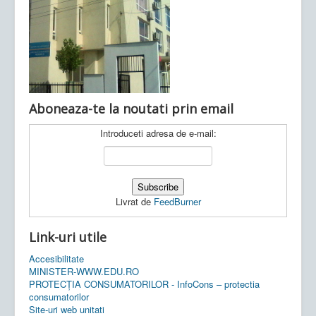
Ultimele articole:
Vi, 04.11.2022 -
Inspectoratul Școlar
Județean Mehedinți
Aboneaza-te la noutati prin email
Introduceti adresa de e-mail:
Livrat de
FeedBurner
Link-uri utile
Accesibilitate
MINISTER-WWW.EDU.RO
PROTECȚIA CONSUMATORILOR - InfoCons – protectia
consumatorilor
Site-uri web unitati