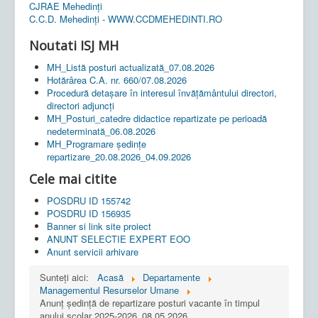
CJRAE Mehedinți
C.C.D. Mehedinţi - WWW.CCDMEHEDINTI.RO
Noutati ISJ MH
MH_Listă posturi actualizată_07.08.2026
Hotărârea C.A. nr. 660/07.08.2026
Procedură detașare în interesul învățământului directori,
directori adjuncți
MH_Posturi_catedre didactice repartizate pe perioadă
nedeterminată_06.08.2026
MH_Programare ședințe
repartizare_20.08.2026_04.09.2026
Cele mai citite
POSDRU ID 155742
POSDRU ID 156935
Banner si link site proiect
ANUNT SELECTIE EXPERT EOO
Anunt servicii arhivare
Sunteți aici:
Acasă
Departamente
Managementul Resurselor Umane
Anunț ședință de repartizare posturi vacante în timpul
anului școlar 2025-2026_08.05.2026