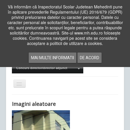
Vă informăm că Inspectoratul Scolar Judetean Mehedinti pune
în aplicare prevederile Regulamentului (UE) 2016/679 (GDPR)
privind prelucrarea datelor cu caracter personal. Datele cu
caracter personal ale solicitanților, beneficiarilor, contribuabililor
Cauta
etc. sunt prelucrate în scopuri legale pentru a putea răspunde
in
solicitărilor dumneavoastră. Site-ul www.mh.edu.ro folosește
site
cookies. Continuarea navigarii pe acest site se considera
Acasa
Cadre Didactice
acceptare a politicii de utilizare a cookies.
Departamente
Proiecte
MAI MULTE INFORMATII
DE ACORD
Examene Naționale
Concurs director/director adjunct
Comută
navigarea
Imagini aleatoare