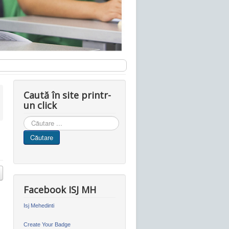
Caută în site printr-
un click
Cauta
in
Căutare
site
Facebook ISJ MH
Isj Mehedinti
Create Your Badge