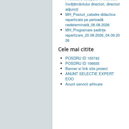
învățământului directori, directori
adjuncți
MH_Posturi_catedre didactice
repartizate pe perioadă
nedeterminată_06.08.2026
MH_Programare ședințe
repartizare_20.08.2026_04.09.20
26
Cele mai citite
POSDRU ID 155742
POSDRU ID 156935
Banner si link site proiect
ANUNT SELECTIE EXPERT
EOO
Anunt servicii arhivare