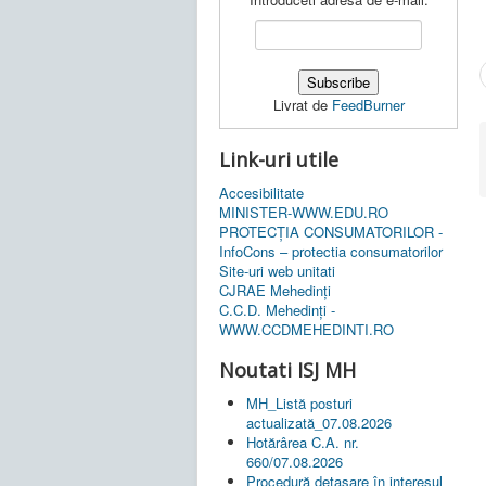
Livrat de
FeedBurner
Link-uri utile
Accesibilitate
MINISTER-WWW.EDU.RO
PROTECȚIA CONSUMATORILOR -
InfoCons – protectia consumatorilor
Site-uri web unitati
CJRAE Mehedinți
C.C.D. Mehedinţi -
WWW.CCDMEHEDINTI.RO
Noutati ISJ MH
MH_Listă posturi
actualizată_07.08.2026
Hotărârea C.A. nr.
660/07.08.2026
Procedură detașare în interesul