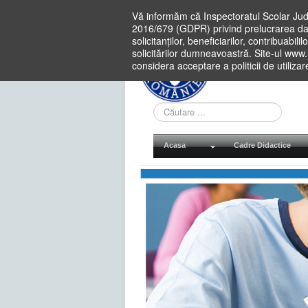
Vă informăm că Inspectoratul Scolar Jud
2016/679 (GDPR) privind prelucrarea dat
solicitanților, beneficiarilor, contribuabi
solicitărilor dumneavoastră. Site-ul www
considera acceptare a politicii de utiliza
Cauta
in
site
Acasa
Cadre Didactice