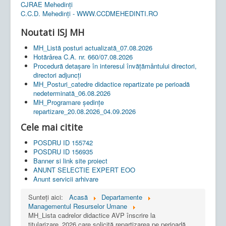
CJRAE Mehedinți
C.C.D. Mehedinţi - WWW.CCDMEHEDINTI.RO
Noutati ISJ MH
MH_Listă posturi actualizată_07.08.2026
Hotărârea C.A. nr. 660/07.08.2026
Procedură detașare în interesul învățământului directori,
directori adjuncți
MH_Posturi_catedre didactice repartizate pe perioadă
nedeterminată_06.08.2026
MH_Programare ședințe
repartizare_20.08.2026_04.09.2026
Cele mai citite
POSDRU ID 155742
POSDRU ID 156935
Banner si link site proiect
ANUNT SELECTIE EXPERT EOO
Anunt servicii arhivare
Sunteți aici:
Acasă
Departamente
Managementul Resurselor Umane
MH_Lista cadrelor didactice AVP înscrire la
titularizare_2026 care solicită repartizarea pe perioadă