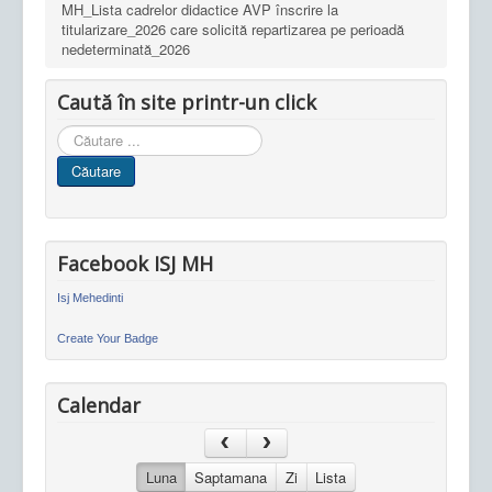
MH_Lista cadrelor didactice AVP înscrire la
titularizare_2026 care solicită repartizarea pe perioadă
nedeterminată_2026
Caută în site printr-un click
Cauta
in
Căutare
site
Facebook ISJ MH
Isj Mehedinti
Create Your Badge
Calendar
Luna
Saptamana
Zi
Lista