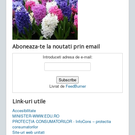
Ultimele articole:
Vi, 04.11.2022 -
Inspectoratul Școlar
Județean Mehedinți
Aboneaza-te la noutati prin email
Introduceti adresa de e-mail:
Livrat de
FeedBurner
Link-uri utile
Accesibilitate
MINISTER-WWW.EDU.RO
PROTECȚIA CONSUMATORILOR - InfoCons – protectia
consumatorilor
Site-uri web unitati