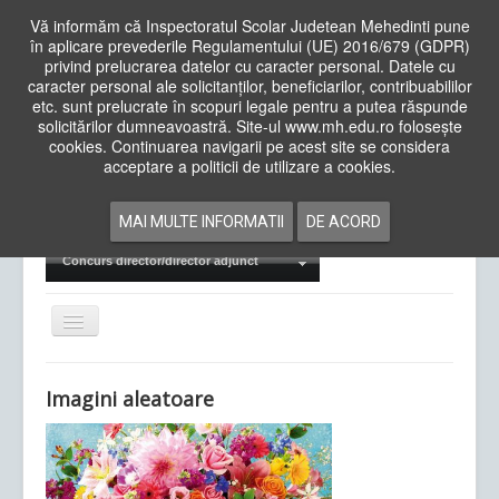
Vă informăm că Inspectoratul Scolar Judetean Mehedinti pune
în aplicare prevederile Regulamentului (UE) 2016/679 (GDPR)
privind prelucrarea datelor cu caracter personal. Datele cu
caracter personal ale solicitanților, beneficiarilor, contribuabililor
Cauta
etc. sunt prelucrate în scopuri legale pentru a putea răspunde
in
solicitărilor dumneavoastră. Site-ul www.mh.edu.ro folosește
site
cookies. Continuarea navigarii pe acest site se considera
Acasa
Cadre Didactice
acceptare a politicii de utilizare a cookies.
Departamente
Proiecte
MAI MULTE INFORMATII
DE ACORD
Examene Naționale
Concurs director/director adjunct
Comută
navigarea
Imagini aleatoare