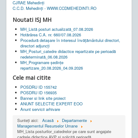
CJRAE Mehedinți
C.C.D. Mehedinţi - WWW.CCDMEHEDINTI.RO
Noutati ISJ MH
MH_Listă posturi actualizată_07.08.2026
Hotărârea C.A. nr. 660/07.08.2026
Procedură detașare în interesul învățământului directori,
directori adjuncți
MH_Posturi_catedre didactice repartizate pe perioadă
nedeterminată_06.08.2026
MH_Programare ședințe
repartizare_20.08.2026_04.09.2026
Cele mai citite
POSDRU ID 155742
POSDRU ID 156935
Banner si link site proiect
ANUNT SELECTIE EXPERT EOO
Anunt servicii arhivare
Sunteți aici:
Acasă
Departamente
Managementul Resurselor Umane
MH_Lista posturilor_catedrelor pe care sunt angajate
cadrele didactice AVP și solicită perioadă