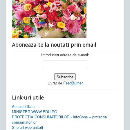
Ultimele articole:
Vi, 04.11.2022 -
Inspectoratul Școlar
Județean Mehedinți
Aboneaza-te la noutati prin email
Introduceti adresa de e-mail:
Livrat de
FeedBurner
Link-uri utile
Accesibilitate
MINISTER-WWW.EDU.RO
PROTECȚIA CONSUMATORILOR - InfoCons – protectia
consumatorilor
Site-uri web unitati