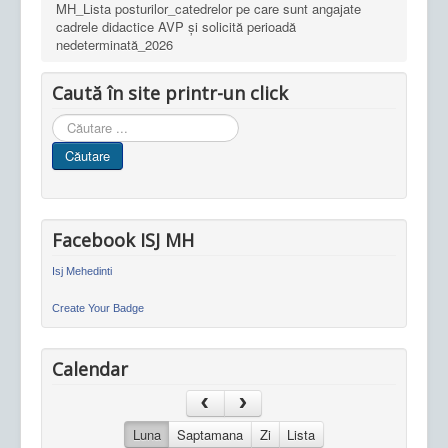
MH_Lista posturilor_catedrelor pe care sunt angajate
cadrele didactice AVP și solicită perioadă
nedeterminată_2026
Caută în site printr-un click
Cauta
in
Căutare
site
Facebook ISJ MH
Isj Mehedinti
Create Your Badge
Calendar
Luna
Saptamana
Zi
Lista