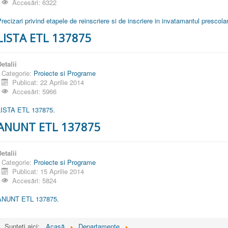
Accesări: 6322
recizari privind etapele de reinscriere si de inscriere in invatamantul prescola
LISTA ETL 137875
etalii
Categorie:
Proiecte si Programe
Publicat: 22 Aprilie 2014
Accesări: 5966
LISTA ETL 137875.
ANUNT ETL 137875
etalii
Categorie:
Proiecte si Programe
Publicat: 15 Aprilie 2014
Accesări: 5824
ANUNT ETL 137875.
Sunteți aici:
Acasă
Departamente