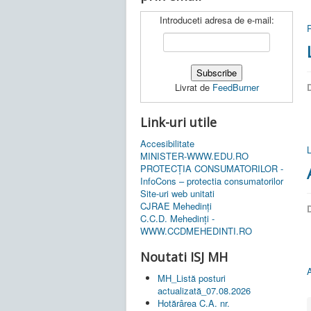
Introduceti adresa de e-mail:
P
Livrat de
FeedBurner
D
Link-uri utile
Accesibilitate
MINISTER-WWW.EDU.RO
PROTECȚIA CONSUMATORILOR -
InfoCons – protectia consumatorilor
Site-uri web unitati
CJRAE Mehedinți
D
C.C.D. Mehedinţi -
WWW.CCDMEHEDINTI.RO
Noutati ISJ MH
MH_Listă posturi
actualizată_07.08.2026
Hotărârea C.A. nr.