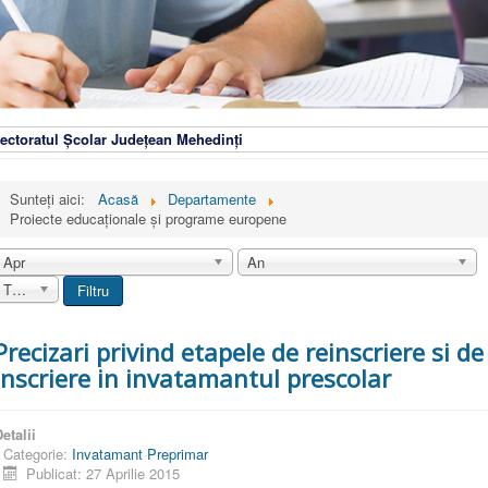
ectoratul Școlar Județean Mehedinți
Sunteți aici:
Acasă
Departamente
Proiecte educaționale și programe europene
Apr
An
Toate
Filtru
Precizari privind etapele de reinscriere si de
inscriere in invatamantul prescolar
etalii
Categorie:
Invatamant Preprimar
Publicat: 27 Aprilie 2015