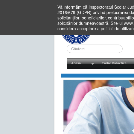
Vă informăm că Inspectoratul Scolar Jud
2016/679 (GDPR) privind prelucrarea dat
solicitanților, beneficiarilor, contribuabi
solicitărilor dumneavoastră. Site-ul www
considera acceptare a politicii de utiliza
Cauta
in
site
Acasa
Cadre Didactice