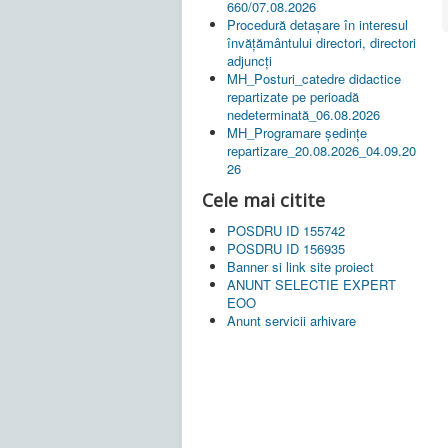
660/07.08.2026
Procedură detașare în interesul
învățământului directori, directori
adjuncți
MH_Posturi_catedre didactice
repartizate pe perioadă
nedeterminată_06.08.2026
MH_Programare ședințe
repartizare_20.08.2026_04.09.20
26
Cele mai citite
POSDRU ID 155742
POSDRU ID 156935
Banner si link site proiect
ANUNT SELECTIE EXPERT
EOO
Anunt servicii arhivare