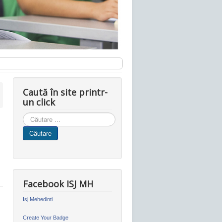
Caută în site printr-
un click
Cauta
in
Căutare
site
Facebook ISJ MH
Isj Mehedinti
Create Your Badge