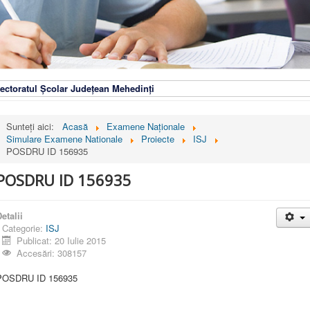
ectoratul Școlar Județean Mehedinți
Sunteți aici:
Acasă
Examene Naționale
Simulare Examene Nationale
Proiecte
ISJ
POSDRU ID 156935
POSDRU ID 156935
etalii
Categorie:
ISJ
Publicat: 20 Iulie 2015
Accesări: 308157
POSDRU ID 156935