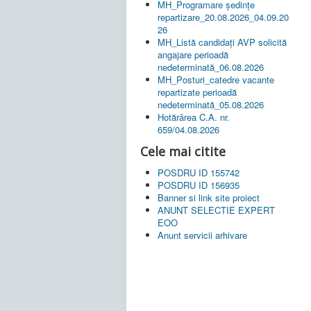
MH_Programare ședințe
repartizare_20.08.2026_04.09.20
26
MH_Listă candidați AVP solicită
angajare perioadă
nedeterminată_06.08.2026
MH_Posturi_catedre vacante
repartizate perioadă
nedeterminată_05.08.2026
Hotărârea C.A. nr.
659/04.08.2026
Cele mai citite
POSDRU ID 155742
POSDRU ID 156935
Banner si link site proiect
ANUNT SELECTIE EXPERT
EOO
Anunt servicii arhivare