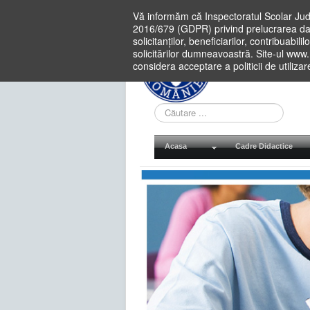
Vă informăm că Inspectoratul Scolar Jud
2016/679 (GDPR) privind prelucrarea dat
solicitanților, beneficiarilor, contribuabi
solicitărilor dumneavoastră. Site-ul www
considera acceptare a politicii de utiliza
Cauta
in
site
Acasa
Cadre Didactice