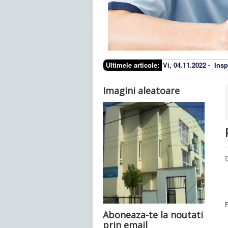
Ultimele articole:
Vi, 04.11.2022 -
Insp
Imagini aleatoare
D
Aboneaza-te la noutati
prin email