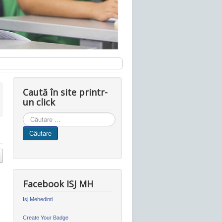
Caută în site printr-
un click
Cauta
in
Căutare
site
Facebook ISJ MH
Isj Mehedinti
Create Your Badge