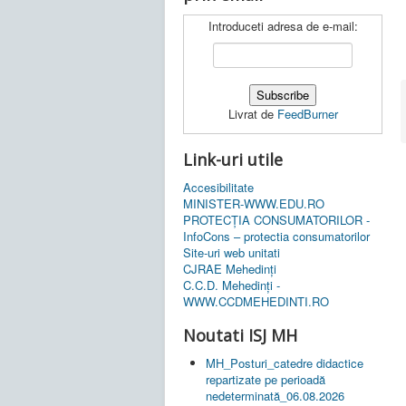
Introduceti adresa de e-mail:
Livrat de
FeedBurner
Link-uri utile
Accesibilitate
MINISTER-WWW.EDU.RO
PROTECȚIA CONSUMATORILOR -
InfoCons – protectia consumatorilor
Site-uri web unitati
CJRAE Mehedinți
C.C.D. Mehedinţi -
WWW.CCDMEHEDINTI.RO
Noutati ISJ MH
MH_Posturi_catedre didactice
repartizate pe perioadă
nedeterminată_06.08.2026