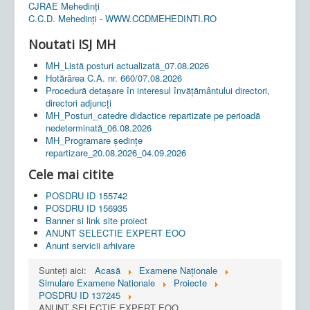
CJRAE Mehedinți
C.C.D. Mehedinţi - WWW.CCDMEHEDINTI.RO
Noutati ISJ MH
MH_Listă posturi actualizată_07.08.2026
Hotărârea C.A. nr. 660/07.08.2026
Procedură detașare în interesul învățământului directori,
directori adjuncți
MH_Posturi_catedre didactice repartizate pe perioadă
nedeterminată_06.08.2026
MH_Programare ședințe
repartizare_20.08.2026_04.09.2026
Cele mai citite
POSDRU ID 155742
POSDRU ID 156935
Banner si link site proiect
ANUNT SELECTIE EXPERT EOO
Anunt servicii arhivare
Sunteți aici:
Acasă
Examene Naționale
Simulare Examene Nationale
Proiecte
POSDRU ID 137245
ANUNT SELECTIE EXPERT EOO