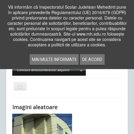
Vă informăm că Inspectoratul Scolar Judetean Mehedinti pune
în aplicare prevederile Regulamentului (UE) 2016/679 (GDPR)
privind prelucrarea datelor cu caracter personal. Datele cu
caracter personal ale solicitanților, beneficiarilor, contribuabililor
Cauta
etc. sunt prelucrate în scopuri legale pentru a putea răspunde
in
solicitărilor dumneavoastră. Site-ul www.mh.edu.ro folosește
site
cookies. Continuarea navigarii pe acest site se considera
Acasa
Cadre Didactice
acceptare a politicii de utilizare a cookies.
Departamente
Proiecte
MAI MULTE INFORMATII
DE ACORD
Examene Naționale
Concurs director/director adjunct
Comută
navigarea
Imagini aleatoare