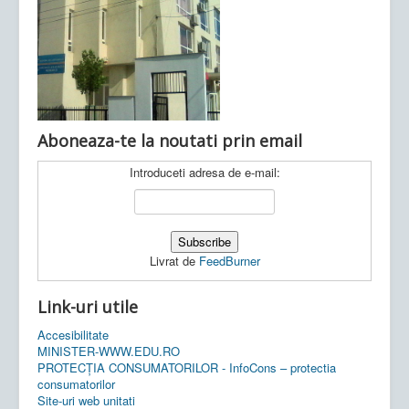
Ultimele articole:
Vi, 04.11.2022 -
Inspectoratul Școlar
Județean Mehedinți
Aboneaza-te la noutati prin email
Introduceti adresa de e-mail:
Livrat de
FeedBurner
Link-uri utile
Accesibilitate
MINISTER-WWW.EDU.RO
PROTECȚIA CONSUMATORILOR - InfoCons – protectia
consumatorilor
Site-uri web unitati