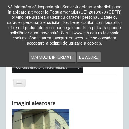
Vă informăm că Inspectoratul Scolar Judetean Mehedinti pune
în aplicare prevederile Regulamentului (UE) 2016/679 (GDPR)
privind prelucrarea datelor cu caracter personal. Datele cu
caracter personal ale solicitanților, beneficiarilor, contribuabililor
Cauta
etc. sunt prelucrate în scopuri legale pentru a putea răspunde
in
solicitărilor dumneavoastră. Site-ul www.mh.edu.ro folosește
site
cookies. Continuarea navigarii pe acest site se considera
Acasa
Cadre Didactice
acceptare a politicii de utilizare a cookies.
Departamente
Proiecte
MAI MULTE INFORMATII
DE ACORD
Examene Naționale
Concurs director/director adjunct
Comută
navigarea
Imagini aleatoare