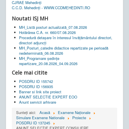
CJRAE Mehedinți
C.C.D. Mehedinţi - WWW.CCDMEHEDINTI.RO
Noutati ISJ MH
MH_Listă posturi actualizată_07.08.2026
Hotărârea C.A. nr. 660/07.08.2026
Procedură detașare în interesul învățământului directori,
directori adjuncți
MH_Posturi_catedre didactice repartizate pe perioadă
nedeterminată_06.08.2026
MH_Programare ședințe
repartizare_20.08.2026_04.09.2026
Cele mai citite
POSDRU ID 155742
POSDRU ID 156935
Banner si link site proiect
ANUNT SELECTIE EXPERT EOO
Anunt servicii arhivare
Sunteți aici:
Acasă
Examene Naționale
Simulare Examene Nationale
Proiecte
POSDRU ID 137245
ANUNT SELECTIE EXPERT CONSILIERE