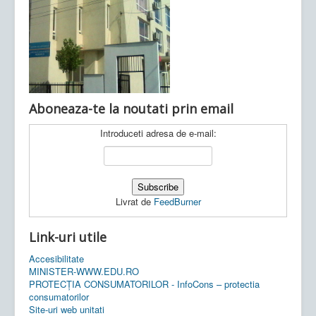
Ultimele articole:
Vi, 04.11.2022 -
Inspectoratul Școlar
Județean Mehedinți
Aboneaza-te la noutati prin email
Introduceti adresa de e-mail:
Livrat de
FeedBurner
Link-uri utile
Accesibilitate
MINISTER-WWW.EDU.RO
PROTECȚIA CONSUMATORILOR - InfoCons – protectia
consumatorilor
Site-uri web unitati