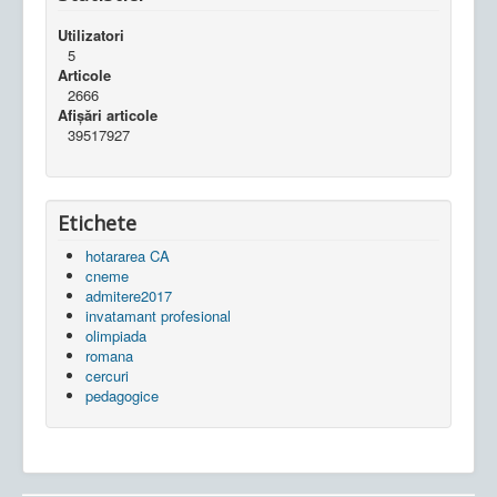
Utilizatori
5
Articole
2666
Afișări articole
39517927
Etichete
hotararea CA
cneme
admitere2017
invatamant profesional
olimpiada
romana
cercuri
pedagogice