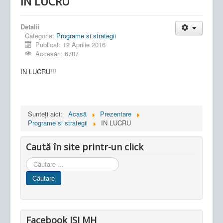
IN LUCRU
Detalii
Categorie:
Programe si strategii
Publicat: 12 Aprilie 2016
Accesări: 6787
IN LUCRU!!!
Sunteți aici:
Acasă
Prezentare
Programe si strategii
IN LUCRU
Caută în site printr-un click
Cauta
in
Căutare
site
Facebook ISJ MH