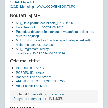
CJRAE Mehedinți
C.C.D. Mehedinţi - WWW.CCDMEHEDINTI.RO
Noutati ISJ MH
MH_Listă posturi actualizată_07.08.2026
Hotărârea C.A. nr. 660/07.08.2026
Procedură detașare în interesul învățământului directori,
directori adjuncți
MH_Posturi_catedre didactice repartizate pe perioadă
nedeterminată_06.08.2026
MH_Programare ședințe
repartizare_20.08.2026_04.09.2026
Cele mai citite
POSDRU ID 155742
POSDRU ID 156935
Banner si link site proiect
ANUNT SELECTIE EXPERT EOO
Anunt servicii arhivare
Sunteți aici:
Acasă
Prezentare
Programe si strategii
IN LUCRU