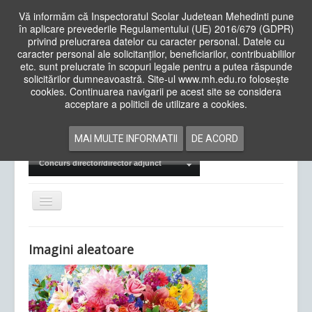
Vă informăm că Inspectoratul Scolar Judetean Mehedinti pune
în aplicare prevederile Regulamentului (UE) 2016/679 (GDPR)
privind prelucrarea datelor cu caracter personal. Datele cu
caracter personal ale solicitanților, beneficiarilor, contribuabililor
Cauta
etc. sunt prelucrate în scopuri legale pentru a putea răspunde
in
solicitărilor dumneavoastră. Site-ul www.mh.edu.ro folosește
site
cookies. Continuarea navigarii pe acest site se considera
Acasa
Cadre Didactice
acceptare a politicii de utilizare a cookies.
Departamente
Proiecte
MAI MULTE INFORMATII
DE ACORD
Examene Naționale
Concurs director/director adjunct
Comută
navigarea
Imagini aleatoare