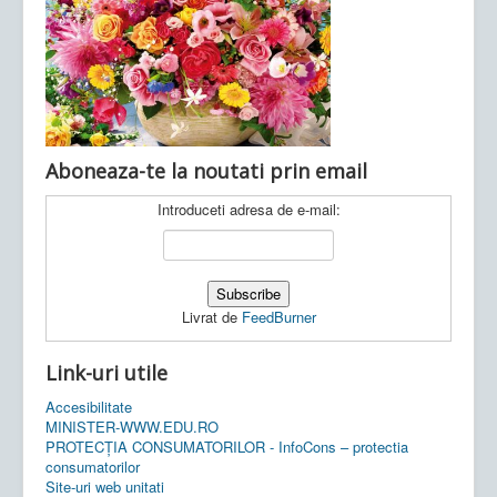
Ultimele articole:
Vi, 04.11.2022 -
Inspectoratul Școlar
Județean Mehedinți
Aboneaza-te la noutati prin email
Introduceti adresa de e-mail:
Livrat de
FeedBurner
Link-uri utile
Accesibilitate
MINISTER-WWW.EDU.RO
PROTECȚIA CONSUMATORILOR - InfoCons – protectia
consumatorilor
Site-uri web unitati