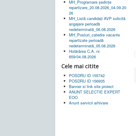
MH_Programare ședințe
repartizare_20.08.2026_04.09.20
26
MH_Listă candidați AVP solicită
angajare perioadă
nedeterminată_06.08.2026
MH_Posturi_catedre vacante
repartizate perioadă
nedeterminată_05.08.2026
Hotărârea C.A. nr.
659/04.08.2026
Cele mai citite
POSDRU ID 155742
POSDRU ID 156935
Banner si link site proiect
ANUNT SELECTIE EXPERT
EOO
Anunt servicii arhivare