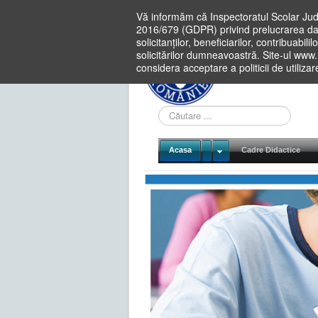
Vă informăm că Inspectoratul Scolar Jud
2016/679 (GDPR) privind prelucrarea dat
solicitanților, beneficiarilor, contribuabi
solicitărilor dumneavoastră. Site-ul www
considera acceptare a politicii de utiliza
Cauta
in
site
Acasa
Cadre Didactice