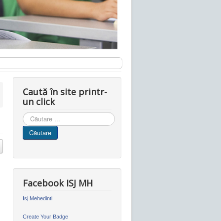
Caută în site printr-
un click
Cauta
in
Căutare
site
Facebook ISJ MH
Isj Mehedinti
Create Your Badge