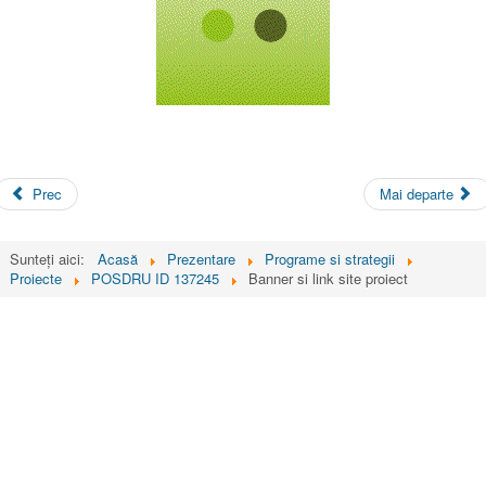
Prec
Mai departe
Sunteți aici:
Acasă
Prezentare
Programe si strategii
Proiecte
POSDRU ID 137245
Banner si link site proiect