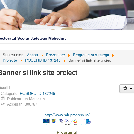
ectoratul Școlar Județean Mehedinți
Sunteți aici:
Acasă
Prezentare
Programe si strategii
Proiecte
POSDRU ID 137245
Banner si link site proiect
Banner si link site proiect
etalii
Categorie:
POSDRU ID 137245
Publicat: 06 Mai 2015
Accesări: 306787
http://www.mh-procons.ro/