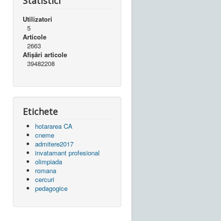
Statistici
Utilizatori
5
Articole
2663
Afișări articole
39482208
Etichete
hotararea CA
cneme
admitere2017
invatamant profesional
olimpiada
romana
cercuri
pedagogice