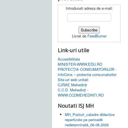
Introduceti adresa de e-mail:
Livrat de
FeedBurner
Link-uri utile
Accesibilitate
MINISTER-WWW.EDU.RO
PROTECȚIA CONSUMATORILOR -
InfoCons – protectia consumatorilor
Site-uri web unitati
CJRAE Mehedinți
C.C.D. Mehedinţi -
WWW.CCDMEHEDINTI.RO
Noutati ISJ MH
MH_Posturi_catedre didactice
repartizate pe perioadă
nedeterminată_06.08.2026