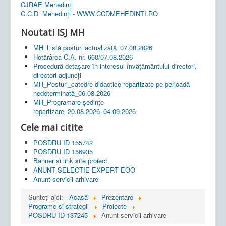
CJRAE Mehedinți
C.C.D. Mehedinţi - WWW.CCDMEHEDINTI.RO
Noutati ISJ MH
MH_Listă posturi actualizată_07.08.2026
Hotărârea C.A. nr. 660/07.08.2026
Procedură detașare în interesul învățământului directori,
directori adjuncți
MH_Posturi_catedre didactice repartizate pe perioadă
nedeterminată_06.08.2026
MH_Programare ședințe
repartizare_20.08.2026_04.09.2026
Cele mai citite
POSDRU ID 155742
POSDRU ID 156935
Banner si link site proiect
ANUNT SELECTIE EXPERT EOO
Anunt servicii arhivare
Sunteți aici:
Acasă
Prezentare
Programe si strategii
Proiecte
POSDRU ID 137245
Anunt servicii arhivare