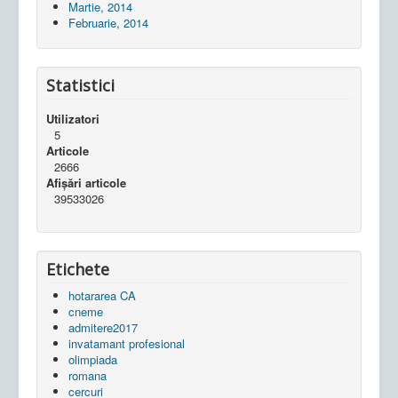
Martie, 2014
Februarie, 2014
Statistici
Utilizatori
5
Articole
2666
Afișări articole
39533026
Etichete
hotararea CA
cneme
admitere2017
invatamant profesional
olimpiada
romana
cercuri