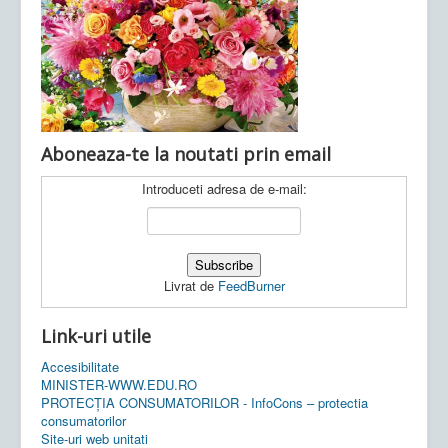
Ultimele articole:
Vi, 04.11.2022 -
Inspectoratul Școlar
Județean Mehedinți
Aboneaza-te la noutati prin email
Introduceti adresa de e-mail:
Livrat de
FeedBurner
Link-uri utile
Accesibilitate
MINISTER-WWW.EDU.RO
PROTECȚIA CONSUMATORILOR - InfoCons – protectia
consumatorilor
Site-uri web unitati