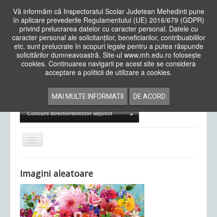
Vă informăm că Inspectoratul Scolar Judetean Mehedinti pune
în aplicare prevederile Regulamentului (UE) 2016/679 (GDPR)
privind prelucrarea datelor cu caracter personal. Datele cu
caracter personal ale solicitanților, beneficiarilor, contribuabililor
Cauta
etc. sunt prelucrate în scopuri legale pentru a putea răspunde
in
solicitărilor dumneavoastră. Site-ul www.mh.edu.ro folosește
site
cookies. Continuarea navigarii pe acest site se considera
Acasa
Cadre Didactice
acceptare a politicii de utilizare a cookies.
Departamente
Proiecte
MAI MULTE INFORMATII
DE ACORD
Examene Naționale
Concurs director/director adjunct
Comută
navigarea
Imagini aleatoare