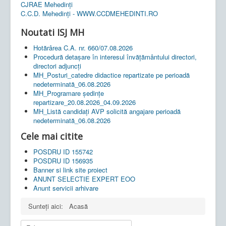
CJRAE Mehedinți
C.C.D. Mehedinţi - WWW.CCDMEHEDINTI.RO
Noutati ISJ MH
Hotărârea C.A. nr. 660/07.08.2026
Procedură detașare în interesul învățământului directori,
directori adjuncți
MH_Posturi_catedre didactice repartizate pe perioadă
nedeterminată_06.08.2026
MH_Programare ședințe
repartizare_20.08.2026_04.09.2026
MH_Listă candidați AVP solicită angajare perioadă
nedeterminată_06.08.2026
Cele mai citite
POSDRU ID 155742
POSDRU ID 156935
Banner si link site proiect
ANUNT SELECTIE EXPERT EOO
Anunt servicii arhivare
Sunteți aici:
Acasă