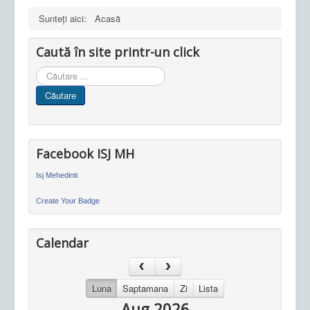
Sunteți aici:
Acasă
Caută în site printr-un click
Cauta
in
Căutare
site
Facebook ISJ MH
Isj Mehedinti
Create Your Badge
Calendar
Luna
Saptamana
Zi
Lista
Aug 2026