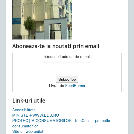
Ultimele articole:
Vi, 04.11.2022 -
Inspectoratul Școlar
Județean Mehedinți
Aboneaza-te la noutati prin email
Introduceti adresa de e-mail:
Livrat de
FeedBurner
Link-uri utile
Accesibilitate
MINISTER-WWW.EDU.RO
PROTECȚIA CONSUMATORILOR - InfoCons – protectia
consumatorilor
Site-uri web unitati