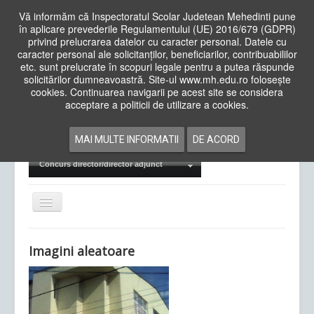
Vă informăm că Inspectoratul Scolar Judetean Mehedinti pune
în aplicare prevederile Regulamentului (UE) 2016/679 (GDPR)
privind prelucrarea datelor cu caracter personal. Datele cu
caracter personal ale solicitanților, beneficiarilor, contribuabililor
Cauta
etc. sunt prelucrate în scopuri legale pentru a putea răspunde
in
solicitărilor dumneavoastră. Site-ul www.mh.edu.ro folosește
site
cookies. Continuarea navigarii pe acest site se considera
Acasa
Cadre Didactice
acceptare a politicii de utilizare a cookies.
Departamente
Proiecte
MAI MULTE INFORMATII
DE ACORD
Examene Naționale
Concurs director/director adjunct
Comută
navigarea
Imagini aleatoare