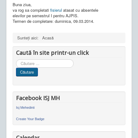
Buna ziua,
va rog sa completati
fisierul
atasat cu absentele
elevilor pe semestrul I pentru AJPIS.
Termen de completare: duminica, 09.03.2014.
Sunteți aici:
Acasă
Caută în site printr-un click
Cauta
in
Căutare
site
Facebook ISJ MH
Isj Mehedinti
Create Your Badge
Calendar