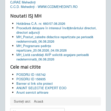
CJRAE Mehedinți
C.C.D. Mehedinţi - WWW.CCDMEHEDINTI.RO
Noutati ISJ MH
Hotărârea C.A. nr. 660/07.08.2026
Procedură detașare în interesul învățământului directori,
directori adjuncți
MH_Posturi_catedre didactice repartizate pe perioadă
nedeterminată_06.08.2026
MH_Programare ședințe
repartizare_20.08.2026_04.09.2026
MH_Listă candidați AVP solicită angajare perioadă
nedeterminată_06.08.2026
Cele mai citite
POSDRU ID 155742
POSDRU ID 156935
Banner si link site proiect
ANUNT SELECTIE EXPERT EOO
Anunt servicii arhivare
Sunteți aici:
Acasă