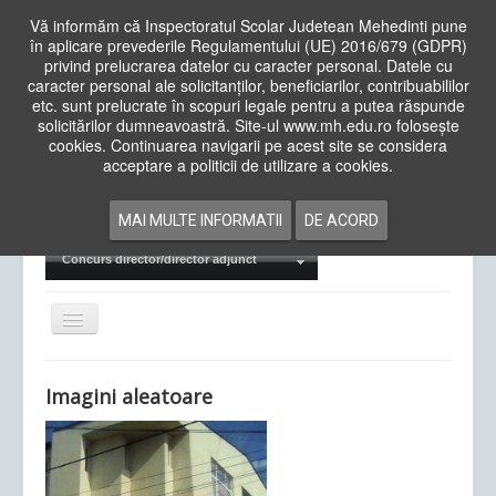
Vă informăm că Inspectoratul Scolar Judetean Mehedinti pune
în aplicare prevederile Regulamentului (UE) 2016/679 (GDPR)
privind prelucrarea datelor cu caracter personal. Datele cu
caracter personal ale solicitanților, beneficiarilor, contribuabililor
Cauta
etc. sunt prelucrate în scopuri legale pentru a putea răspunde
in
solicitărilor dumneavoastră. Site-ul www.mh.edu.ro folosește
site
cookies. Continuarea navigarii pe acest site se considera
Acasa
Cadre Didactice
acceptare a politicii de utilizare a cookies.
Departamente
Proiecte
MAI MULTE INFORMATII
DE ACORD
Examene Naționale
Concurs director/director adjunct
Comută
navigarea
Imagini aleatoare