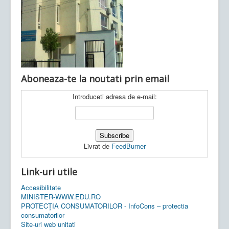
Ultimele articole:
Vi, 04.11.2022 -
Inspectoratul Școlar
Județean Mehedinți
Aboneaza-te la noutati prin email
Introduceti adresa de e-mail:
Livrat de
FeedBurner
Link-uri utile
Accesibilitate
MINISTER-WWW.EDU.RO
PROTECȚIA CONSUMATORILOR - InfoCons – protectia
consumatorilor
Site-uri web unitati