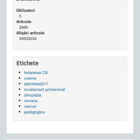
Utilizatori
5
Articole
2666
Afișări articole
39500234
Etichete
hotararea CA
cneme
admitere2017
invatamant profesional
olimpiada
romana
cercuri
pedagogice