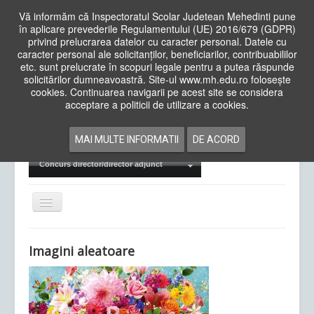
Vă informăm că Inspectoratul Scolar Judetean Mehedinti pune
în aplicare prevederile Regulamentului (UE) 2016/679 (GDPR)
privind prelucrarea datelor cu caracter personal. Datele cu
caracter personal ale solicitanților, beneficiarilor, contribuabililor
Cauta
etc. sunt prelucrate în scopuri legale pentru a putea răspunde
in
solicitărilor dumneavoastră. Site-ul www.mh.edu.ro folosește
site
cookies. Continuarea navigarii pe acest site se considera
Acasa
Cadre Didactice
acceptare a politicii de utilizare a cookies.
Departamente
Proiecte
MAI MULTE INFORMATII
DE ACORD
Examene Naționale
Concurs director/director adjunct
Comută
navigarea
Imagini aleatoare