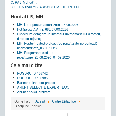
CJRAE Mehedinți
C.C.D. Mehedinţi - WWW.CCDMEHEDINTI.RO
Noutati ISJ MH
MH_Listă posturi actualizată_07.08.2026
Hotărârea C.A. nr. 660/07.08.2026
Procedură detașare în interesul învățământului directori,
directori adjuncți
MH_Posturi_catedre didactice repartizate pe perioadă
nedeterminată_06.08.2026
MH_Programare ședințe
repartizare_20.08.2026_04.09.2026
Cele mai citite
POSDRU ID 155742
POSDRU ID 156935
Banner si link site proiect
ANUNT SELECTIE EXPERT EOO
Anunt servicii arhivare
Sunteți aici:
Acasă
Cadre Didactice
Discipline Tehnice