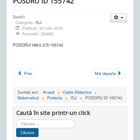
POSDRU ID 155742
Detalii
Categorie:
ISJ
Publicat: 20 Iulie 2015
Accesări: 324582
POSDRU/188/2.2/S/155742
Prec
Mai departe
Sunteți aici:
Acasă
Cadre Didactice
Matematică
Proiecte
ISJ
POSDRU ID 155742
Caută în site printr-un click
Cauta
in
Căutare
site