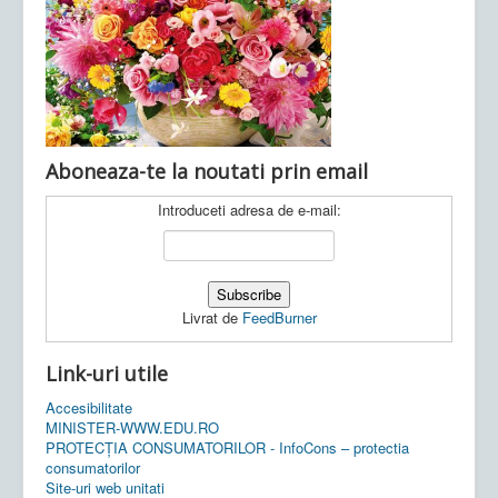
Ultimele articole:
Vi, 04.11.2022 -
Inspectoratul Școlar
Județean Mehedinți
Aboneaza-te la noutati prin email
Introduceti adresa de e-mail:
Livrat de
FeedBurner
Link-uri utile
Accesibilitate
MINISTER-WWW.EDU.RO
PROTECȚIA CONSUMATORILOR - InfoCons – protectia
consumatorilor
Site-uri web unitati