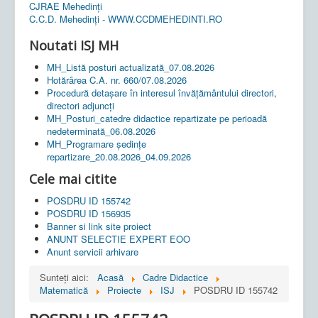
CJRAE Mehedinți
C.C.D. Mehedinţi - WWW.CCDMEHEDINTI.RO
Noutati ISJ MH
MH_Listă posturi actualizată_07.08.2026
Hotărârea C.A. nr. 660/07.08.2026
Procedură detașare în interesul învățământului directori,
directori adjuncți
MH_Posturi_catedre didactice repartizate pe perioadă
nedeterminată_06.08.2026
MH_Programare ședințe
repartizare_20.08.2026_04.09.2026
Cele mai citite
POSDRU ID 155742
POSDRU ID 156935
Banner si link site proiect
ANUNT SELECTIE EXPERT EOO
Anunt servicii arhivare
Sunteți aici:
Acasă
Cadre Didactice
Matematică
Proiecte
ISJ
POSDRU ID 155742