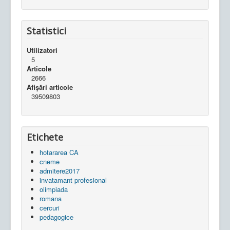
Statistici
Utilizatori
5
Articole
2666
Afișări articole
39509803
Etichete
hotararea CA
cneme
admitere2017
invatamant profesional
olimpiada
romana
cercuri
pedagogice