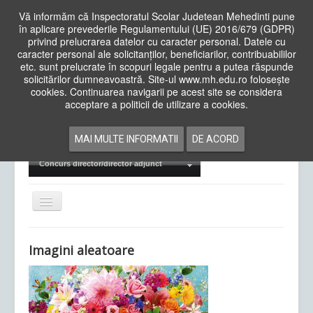
Vă informăm că Inspectoratul Scolar Judetean Mehedinti pune
în aplicare prevederile Regulamentului (UE) 2016/679 (GDPR)
privind prelucrarea datelor cu caracter personal. Datele cu
caracter personal ale solicitanților, beneficiarilor, contribuabililor
Cauta
etc. sunt prelucrate în scopuri legale pentru a putea răspunde
in
solicitărilor dumneavoastră. Site-ul www.mh.edu.ro folosește
site
cookies. Continuarea navigarii pe acest site se considera
Acasa
Cadre Didactice
acceptare a politicii de utilizare a cookies.
Departamente
Proiecte
MAI MULTE INFORMATII
DE ACORD
Examene Naționale
Concurs director/director adjunct
Comută
navigarea
Imagini aleatoare