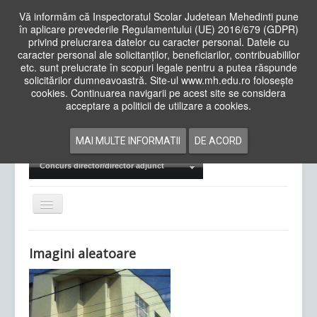
Vă informăm că Inspectoratul Scolar Judetean Mehedinti pune
în aplicare prevederile Regulamentului (UE) 2016/679 (GDPR)
privind prelucrarea datelor cu caracter personal. Datele cu
caracter personal ale solicitanților, beneficiarilor, contribuabililor
Cauta
etc. sunt prelucrate în scopuri legale pentru a putea răspunde
in
solicitărilor dumneavoastră. Site-ul www.mh.edu.ro folosește
site
cookies. Continuarea navigarii pe acest site se considera
Acasa
Cadre Didactice
acceptare a politicii de utilizare a cookies.
Departamente
Proiecte
MAI MULTE INFORMATII
DE ACORD
Examene Naționale
Concurs director/director adjunct
Comută
navigarea
Imagini aleatoare