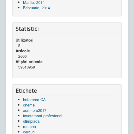
Martie, 2014
Februarie, 2014
Statistici
Utilizatori
5
Articole
2666
Afișări articole
39510959
Etichete
hotararea CA
cneme
admitere2017
invatamant profesional
olimpiada
romana
cercuri