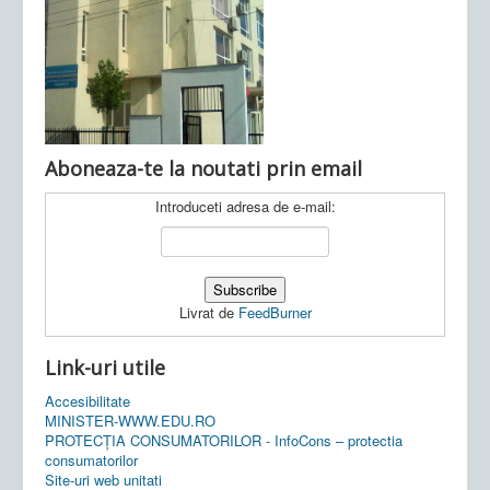
Ultimele articole:
Vi, 04.11.2022 -
Inspectoratul Școlar
Județean Mehedinți
Aboneaza-te la noutati prin email
Introduceti adresa de e-mail:
Livrat de
FeedBurner
Link-uri utile
Accesibilitate
MINISTER-WWW.EDU.RO
PROTECȚIA CONSUMATORILOR - InfoCons – protectia
consumatorilor
Site-uri web unitati