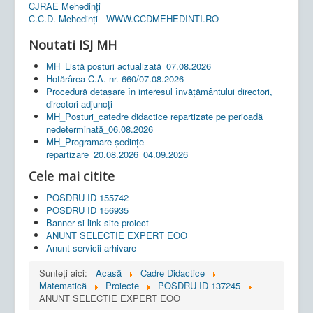
CJRAE Mehedinți
C.C.D. Mehedinţi - WWW.CCDMEHEDINTI.RO
Noutati ISJ MH
MH_Listă posturi actualizată_07.08.2026
Hotărârea C.A. nr. 660/07.08.2026
Procedură detașare în interesul învățământului directori,
directori adjuncți
MH_Posturi_catedre didactice repartizate pe perioadă
nedeterminată_06.08.2026
MH_Programare ședințe
repartizare_20.08.2026_04.09.2026
Cele mai citite
POSDRU ID 155742
POSDRU ID 156935
Banner si link site proiect
ANUNT SELECTIE EXPERT EOO
Anunt servicii arhivare
Sunteți aici:
Acasă
Cadre Didactice
Matematică
Proiecte
POSDRU ID 137245
ANUNT SELECTIE EXPERT EOO