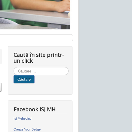
Caută în site printr-
un click
Cauta
in
Căutare
site
Facebook ISJ MH
Isj Mehedinti
Create Your Badge