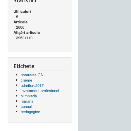
Statistici
Utilizatori
5
Articole
2666
Afișări articole
39521110
Etichete
hotararea CA
cneme
admitere2017
invatamant profesional
olimpiada
romana
cercuri
pedagogice