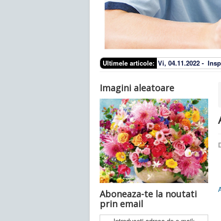
Ultimele articole:
Vi, 04.11.2022 -
Insp
Imagini aleatoare
D
A
Aboneaza-te la noutati
prin email
Introduceti adresa de e-mail: