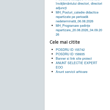
învățământului directori, directori
adjuncți
MH_Posturi_catedre didactice
repartizate pe perioadă
nedeterminată_06.08.2026
MH_Programare ședințe
repartizare_20.08.2026_04.09.20
26
Cele mai citite
POSDRU ID 155742
POSDRU ID 156935
Banner si link site proiect
ANUNT SELECTIE EXPERT
EOO
Anunt servicii arhivare