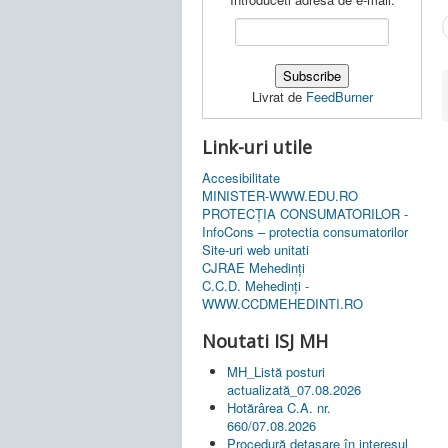
Livrat de
FeedBurner
Link-uri utile
Accesibilitate
MINISTER-WWW.EDU.RO
PROTECȚIA CONSUMATORILOR -
InfoCons – protectia consumatorilor
Site-uri web unitati
CJRAE Mehedinți
C.C.D. Mehedinţi -
WWW.CCDMEHEDINTI.RO
Noutati ISJ MH
MH_Listă posturi
actualizată_07.08.2026
Hotărârea C.A. nr.
660/07.08.2026
Procedură detașare în interesul