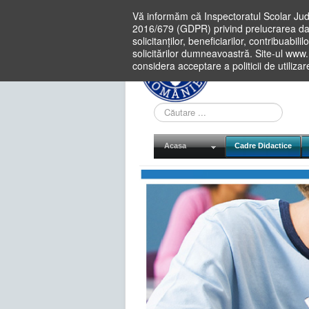
Vă informăm că Inspectoratul Scolar Jud
2016/679 (GDPR) privind prelucrarea dat
solicitanților, beneficiarilor, contribuabi
solicitărilor dumneavoastră. Site-ul www
considera acceptare a politicii de utiliza
Cauta
in
site
Acasa
Cadre Didactice