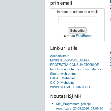
prin email
Introduceti adresa de e-mail:
D
Livrat de
FeedBurner
Link-uri utile
Accesibilitate
MINISTER-WWW.EDU.RO
PROTECȚIA CONSUMATORILOR -
InfoCons – protectia consumatorilor
Site-uri web unitati
D
CJRAE Mehedinți
C.C.D. Mehedinţi -
WWW.CCDMEHEDINTI.RO
Noutati ISJ MH
MH_Programare ședințe
repartizare_20.08.2026_04.09.20