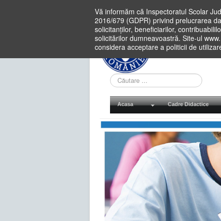
Vă informăm că Inspectoratul Scolar Jud
2016/679 (GDPR) privind prelucrarea dat
solicitanților, beneficiarilor, contribuabi
solicitărilor dumneavoastră. Site-ul www
considera acceptare a politicii de utiliza
Cauta
in
site
Acasa
Cadre Didactice