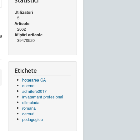
Statistici
Utilizatori
5
Articole
2662
Afișări articole
 9
39470520
Etichete
hotararea CA
cneme
admitere2017
invatamant profesional
olimpiada
romana
cercuri
pedagogice