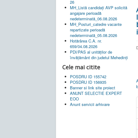
26
MH_Listă candidați AVP solicită
angajare perioadă
nedeterminată_06.08.2026
MH_Posturi_catedre vacante
repartizate perioadă
nedeterminată_05.08.2026
Hotărârea C.A. nr.
659/04.08.2026
D
PDI/PAS al unităților de
învățământ din judetul Mehedinți
Cele mai citite
POSDRU ID 155742
A
POSDRU ID 156935
b
Banner si link site proiect
ANUNT SELECTIE EXPERT
EOO
Anunt servicii arhivare