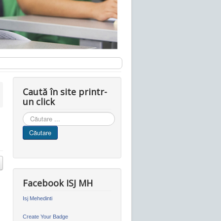
Caută în site printr-
un click
Cauta
in
Căutare
site
Facebook ISJ MH
Isj Mehedinti
Create Your Badge