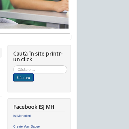
Caută în site printr-
un click
Cauta
in
Căutare
site
Facebook ISJ MH
Isj Mehedinti
Create Your Badge