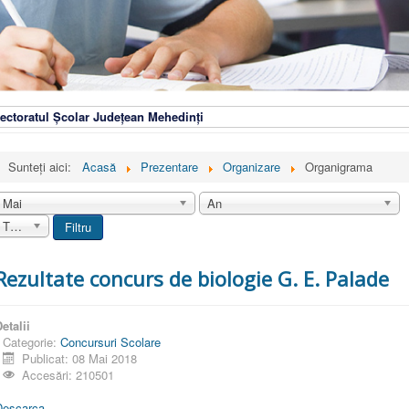
ectoratul Școlar Județean Mehedinți
Sunteți aici:
Acasă
Prezentare
Organizare
Organigrama
Mai
An
Toate
Filtru
Rezultate concurs de biologie G. E. Palade
etalii
Categorie:
Concursuri Scolare
Publicat: 08 Mai 2018
Accesări: 210501
Descarca