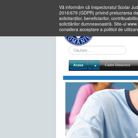
Vă informăm că Inspectoratul Scolar Jud
2016/679 (GDPR) privind prelucrarea dat
solicitanților, beneficiarilor, contribuabi
solicitărilor dumneavoastră. Site-ul www
considera acceptare a politicii de utiliza
Cauta
in
site
Acasa
Cadre Didactice