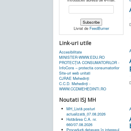
D
Livrat de
FeedBurner
Link-uri utile
A
Accesibilitate
MINISTER-WWW.EDU.RO
PROTECȚIA CONSUMATORILOR -
InfoCons – protectia consumatorilor
Site-uri web unitati
CJRAE Mehedinți
D
C.C.D. Mehedinţi -
WWW.CCDMEHEDINTI.RO
Noutati ISJ MH
MH_Listă posturi
A
actualizată_07.08.2026
Hotărârea C.A. nr.
660/07.08.2026
Procedură detașare în interesul