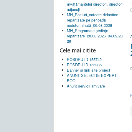
învățământului directori, directori
adjuncți
D
MH_Posturi_catedre didactice
repartizate pe perioadă
nedeterminată_06.08.2026
MH_Programare ședințe
repartizare_20.08.2026_04.09.20
A
26
Cele mai citite
POSDRU ID 155742
POSDRU ID 156935
D
Banner si link site proiect
ANUNT SELECTIE EXPERT
EOO
Anunt servicii arhivare
P