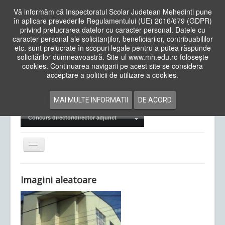
Vă informăm că Inspectoratul Scolar Judetean Mehedinti pune
în aplicare prevederile Regulamentului (UE) 2016/679 (GDPR)
privind prelucrarea datelor cu caracter personal. Datele cu
caracter personal ale solicitanților, beneficiarilor, contribuabililor
Cauta
etc. sunt prelucrate în scopuri legale pentru a putea răspunde
in
solicitărilor dumneavoastră. Site-ul www.mh.edu.ro folosește
site
cookies. Continuarea navigarii pe acest site se considera
Acasa
Cadre Didactice
acceptare a politicii de utilizare a cookies.
Departamente
Proiecte
MAI MULTE INFORMATII
DE ACORD
Examene Naționale
Concurs director/director adjunct
Comută
navigarea
Imagini aleatoare