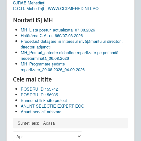
CJRAE Mehedinți
C.C.D. Mehedinţi - WWW.CCDMEHEDINTI.RO
Noutati ISJ MH
MH_Listă posturi actualizată_07.08.2026
Hotărârea C.A. nr. 660/07.08.2026
Procedură detașare în interesul învățământului directori,
directori adjuncți
MH_Posturi_catedre didactice repartizate pe perioadă
nedeterminată_06.08.2026
MH_Programare ședințe
repartizare_20.08.2026_04.09.2026
Cele mai citite
POSDRU ID 155742
POSDRU ID 156935
Banner si link site proiect
ANUNT SELECTIE EXPERT EOO
Anunt servicii arhivare
Sunteți aici:
Acasă