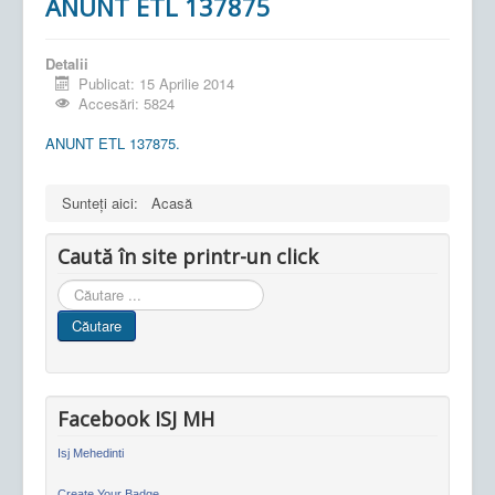
ANUNT ETL 137875
Detalii
Publicat: 15 Aprilie 2014
Accesări: 5824
ANUNT ETL 137875.
Sunteți aici:
Acasă
Caută în site printr-un click
Cauta
in
Căutare
site
Facebook ISJ MH
Isj Mehedinti
Create Your Badge