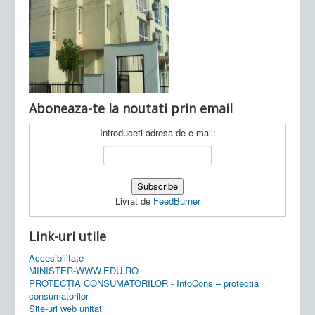
Ultimele articole:
Vi, 04.11.2022 -
Inspectoratul Școlar
Județean Mehedinți
Aboneaza-te la noutati prin email
Introduceti adresa de e-mail:
Livrat de
FeedBurner
Link-uri utile
Accesibilitate
MINISTER-WWW.EDU.RO
PROTECȚIA CONSUMATORILOR - InfoCons – protectia
consumatorilor
Site-uri web unitati