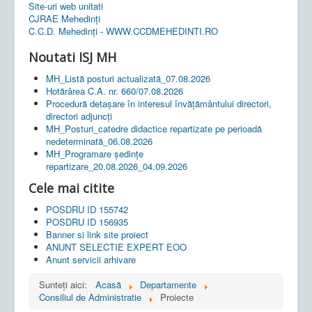
Site-uri web unitati
CJRAE Mehedinți
C.C.D. Mehedinţi - WWW.CCDMEHEDINTI.RO
Noutati ISJ MH
MH_Listă posturi actualizată_07.08.2026
Hotărârea C.A. nr. 660/07.08.2026
Procedură detașare în interesul învățământului directori,
directori adjuncți
MH_Posturi_catedre didactice repartizate pe perioadă
nedeterminată_06.08.2026
MH_Programare ședințe
repartizare_20.08.2026_04.09.2026
Cele mai citite
POSDRU ID 155742
POSDRU ID 156935
Banner si link site proiect
ANUNT SELECTIE EXPERT EOO
Anunt servicii arhivare
Sunteți aici:
Acasă
Departamente
Consiliul de Administratie
Proiecte