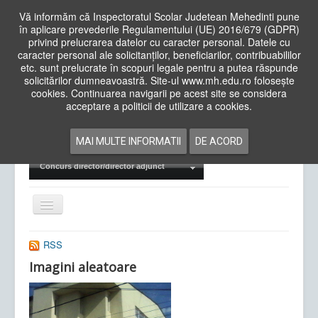
Vă informăm că Inspectoratul Scolar Judetean Mehedinti pune
în aplicare prevederile Regulamentului (UE) 2016/679 (GDPR)
privind prelucrarea datelor cu caracter personal. Datele cu
caracter personal ale solicitanților, beneficiarilor, contribuabililor
Cauta
etc. sunt prelucrate în scopuri legale pentru a putea răspunde
in
solicitărilor dumneavoastră. Site-ul www.mh.edu.ro folosește
site
cookies. Continuarea navigarii pe acest site se considera
Acasa
Cadre Didactice
acceptare a politicii de utilizare a cookies.
Departamente
Proiecte
MAI MULTE INFORMATII
DE ACORD
Examene Naționale
Concurs director/director adjunct
Comută
navigarea
RSS
Imagini aleatoare