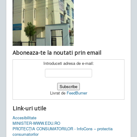
Ultimele articole:
Vi, 04.11.2022 -
Inspectoratul Școlar
Județean Mehedinți
Aboneaza-te la noutati prin email
Introduceti adresa de e-mail:
Livrat de
FeedBurner
Link-uri utile
Accesibilitate
MINISTER-WWW.EDU.RO
PROTECȚIA CONSUMATORILOR - InfoCons – protectia
consumatorilor