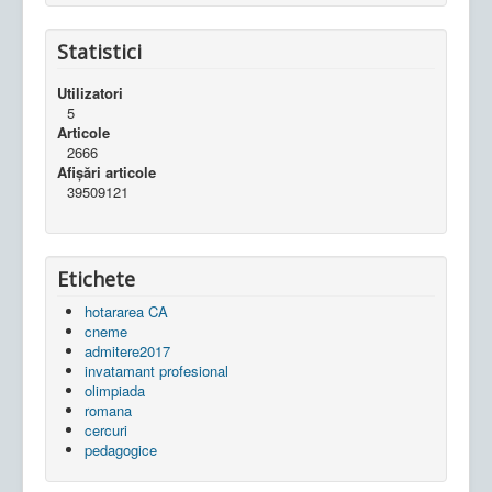
Statistici
Utilizatori
5
Articole
2666
Afișări articole
39509121
Etichete
hotararea CA
cneme
admitere2017
invatamant profesional
olimpiada
romana
cercuri
pedagogice