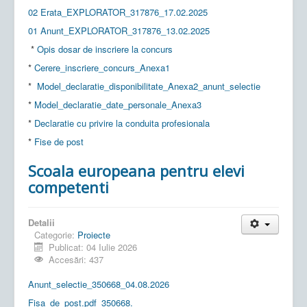
02 Erata_EXPLORATOR_317876_17.02.2025
01 Anunt_EXPLORATOR_317876_13.02.2025
*
Opis dosar de inscriere la concurs
*
Cerere_inscriere_concurs_Anexa1
*
Model_declaratie_disponibilitate_Anexa2_anunt_selectie
*
Model_declaratie_date_personale_Anexa3
*
Declaratie cu privire la conduita profesionala
*
Fise de post
Scoala europeana pentru elevi
competenti
Detalii
Categorie:
Proiecte
Publicat: 04 Iulie 2026
Accesări: 437
Anunt_selectie_350668_04.08.2026
Fisa_de_post.pdf_350668.